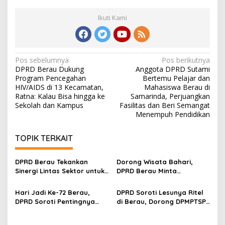
Ikuti Kami
Navigasi
Pos sebelumnya
Pos berikutnya
DPRD Berau Dukung
Anggota DPRD Sutami
pos
Program Pencegahan
Bertemu Pelajar dan
HIV/AIDS di 13 Kecamatan,
Mahasiswa Berau di
Ratna: Kalau Bisa hingga ke
Samarinda, Perjuangkan
Sekolah dan Kampus
Fasilitas dan Beri Semangat
Menempuh Pendidikan
TOPIK TERKAIT
DPRD Berau Tekankan
Dorong Wisata Bahari,
Sinergi Lintas Sektor untuk
DPRD Berau Minta
Atasi Anak Putus Sekolah
Pemerintah Modernisasi
Dermaga Sanggam
Hari Jadi Ke-72 Berau,
DPRD Soroti Lesunya Ritel
DPRD Soroti Pentingnya
di Berau, Dorong DPMPTSP
Transformasi dan
Perkuat Pendampingan
Diversifikasi Ekonomi
Usaha