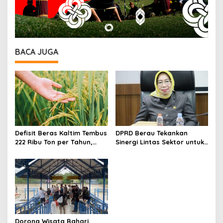
BACA JUGA
Defisit Beras Kaltim Tembus
DPRD Berau Tekankan
222 Ribu Ton per Tahun,
Sinergi Lintas Sektor untuk
Ketergantungan Pasokan
Atasi Anak Putus Sekolah
Luar Daerah Masih Tinggi
Dorong Wisata Bahari,