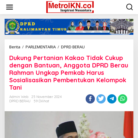
Lewati
ke
konten
Dukung
Berita
/
PARLEMENTARIA
/
DPRD BERAU
Pertanian
Dukung Pertanian Kakao Tidak Cukup
Kakao
Tidak
dengan Bantuan, Anggota DPRD Berau
Cukup
Rahman Ungkap Pemkab Harus
dengan
Sosialisasikan Pembentukan Kelompok
Bantuan,
Anggota
Tani
DPRD
Berau
Admin Web
25 November 2024
DPRD BERAU
59 Dilihat
Rahman
Ungkap
Pemkab
Harus
Sosialisasikan
Pembentukan
Kelompok