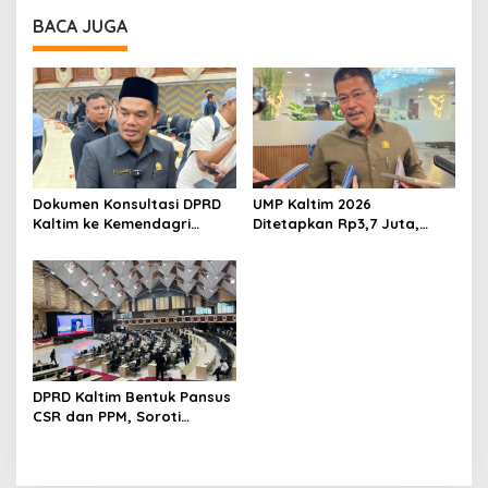
BACA JUGA
Dokumen Konsultasi DPRD
UMP Kaltim 2026
Kaltim ke Kemendagri
Ditetapkan Rp3,7 Juta,
Beredar, Ketua DPRD:
DPRD Soroti Kepastian dan
Belum Final
Daya Tahan Usaha
DPRD Kaltim Bentuk Pansus
CSR dan PPM, Soroti
Dampak Sosial Perusahaan