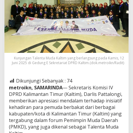
Kunjungan Talenta Muda Kaltim yang berlangsung pada Kamis, 12
Juni 2025 di Gedung E Sekretariat DPRD Kaltim.(dok.metroikn/Radit)
Dikunjungi Sebanyak :
74
metroikn, SAMARINDA
— Sekretaris Komisi IV
DPRD Kalimantan Timur (Kaltim), Darlis Pattalongi,
memberikan apresiasi mendalam terhadap inisiatif
kehadiran para pemuda berbakat dari berbagai
kabupaten/kota di Kalimantan Timur (Kaltim) yang
tergabung dalam forum Pemimpin Muda Daerah
(PMKD), yang juga dikenal sebagai Talenta Muda