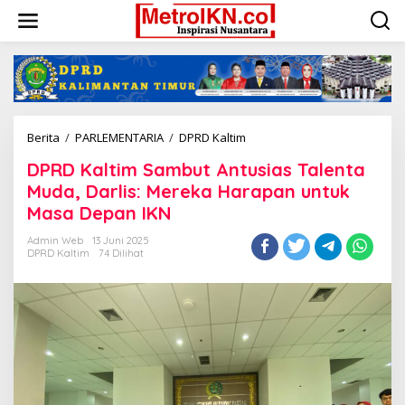
Lewati
ke
konten
DPRD
Berita
/
PARLEMENTARIA
/
DPRD Kaltim
Kaltim
DPRD Kaltim Sambut Antusias Talenta
Sambut
Antusias
Muda, Darlis: Mereka Harapan untuk
Talenta
Masa Depan IKN
Muda,
Darlis:
Admin Web
13 Juni 2025
Mereka
DPRD Kaltim
74 Dilihat
Harapan
untuk
Masa
Depan
IKN