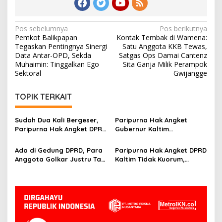
Navigasi
Pos sebelumnya
Pos berikutnya
Pemkot Balikpapan
Kontak Tembak di Wamena:
pos
Tegaskan Pentingnya Sinergi
Satu Anggota KKB Tewas,
Data Antar-OPD, Sekda
Satgas Ops Damai Cantenz
Muhaimin: Tinggalkan Ego
Sita Ganja Milik Perampok
Sektoral
Gwijangge
TOPIK TERKAIT
Sudah Dua Kali Bergeser,
Paripurna Hak Angket
Paripurna Hak Angket DPRD
Gubernur Kaltim
Kaltim Belum Juga Digelar
Dijadwalkan Ulang, Bisa
Digelar Hingga Tiga Kali
Ada di Gedung DPRD, Para
Paripurna Hak Angket DPRD
Sidang
Anggota Golkar Justru Tak
Kaltim Tidak Kuorum,
Hadiri Paripurna Hak
Kemarahan Masyarakat
Angket
Bisa Kian Meluas