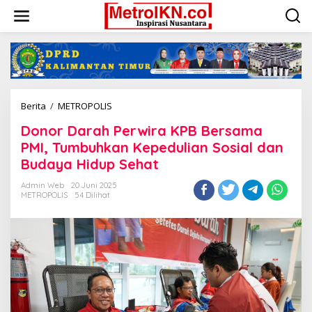
Lewati
ke
konten
Donor
Berita
/
METROPOLIS
Darah
Donor Darah Perwira KPB Bersama
Perwira
KPB
PMI, Tumbuhkan Kepedulian Sosial dan
Bersama
Budaya Hidup Sehat
PMI,
Tumbuhkan
Admin Web
20 Juni 2025
Kepedulian
METROPOLIS
54 Dilihat
Sosial
dan
Budaya
Hidup
Sehat