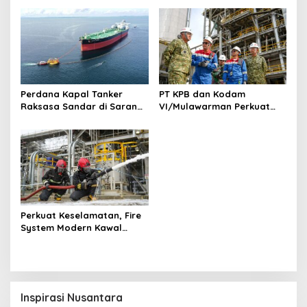
Perdana Kapal Tanker
PT KPB dan Kodam
Raksasa Sandar di Sarana
VI/Mulawarman Perkuat
Tambat Baru Lawe-Lawe,
Sinergi Pengamanan Kilang
Perkuat Kesiapan Pasokan
Sebagai Objek Vital
Minyak Mentah ke RDMP
Nasional
Balikpapan
Perkuat Keselamatan, Fire
System Modern Kawal
Pengoperasian Awal RFCC
Complex RDMP Balikpapan
Inspirasi Nusantara