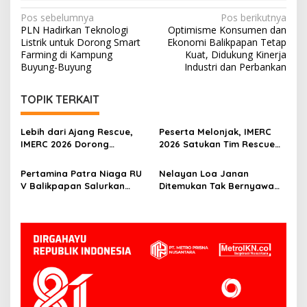
Navigasi
Pos sebelumnya
Pos berikutnya
PLN Hadirkan Teknologi
Optimisme Konsumen dan
pos
Listrik untuk Dorong Smart
Ekonomi Balikpapan Tetap
Farming di Kampung
Kuat, Didukung Kinerja
Buyung-Buyung
Industri dan Perbankan
TOPIK TERKAIT
Lebih dari Ajang Rescue,
Peserta Melonjak, IMERC
IMERC 2026 Dorong
2026 Satukan Tim Rescue
Lahirnya Penyelamat
Indonesia dan Australia di
Kompeten untuk Indonesia
Balikpapan
Pertamina Patra Niaga RU
Nelayan Loa Janan
V Balikpapan Salurkan
Ditemukan Tak Bernyawa
Bantuan Pendidikan bagi
3,5 Kilometer dari Lokasi
Anak Ring-1 Kilang
Kejadian di Sungai
Mahakam