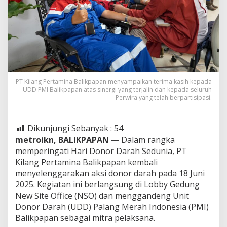
PT Kilang Pertamina Balikpapan menyampaikan terima kasih kepada
UDD PMI Balikpapan atas sinergi yang terjalin dan kepada seluruh
Perwira yang telah berpartisipasi.
Dikunjungi Sebanyak :
54
metroikn, BALIKPAPAN
— Dalam rangka
memperingati Hari Donor Darah Sedunia, PT
Kilang Pertamina Balikpapan kembali
menyelenggarakan aksi donor darah pada 18 Juni
2025. Kegiatan ini berlangsung di Lobby Gedung
New Site Office (NSO) dan menggandeng Unit
Donor Darah (UDD) Palang Merah Indonesia (PMI)
Balikpapan sebagai mitra pelaksana.