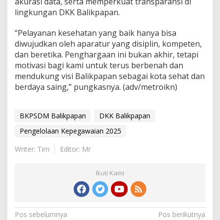
akurasi data, serta memperkuat transparansi di
lingkungan DKK Balikpapan.
“Pelayanan kesehatan yang baik hanya bisa
diwujudkan oleh aparatur yang disiplin, kompeten,
dan beretika. Penghargaan ini bukan akhir, tetapi
motivasi bagi kami untuk terus berbenah dan
mendukung visi Balikpapan sebagai kota sehat dan
berdaya saing,” pungkasnya. (adv/metroikn)
BKPSDM Balikpapan
DKK Balikpapan
Pengelolaan Kepegawaian 2025
Writer: Tim
Editor: Mr
Ikuti Kami
Navigasi
Pos sebelumnya
Pos berikutnya