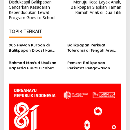
Disdukcapil Balikpapan
Menuju Kota Layak Anak,
pos
Gencarkan Kesadaran
Balikpapan Siapkan Taman
Kependudukan Lewat
Ramah Anak di Dua Titik
Program Goes to School
TOPIK TERKAIT
903 Hewan Kurban di
Balikpapan Perkuat
Balikpapan Dipastikan
Toleransi di Tengah Arus
Sehat, Aman Disembelih
Pendatang IKN
Rahmad Mas’ud Usulkan
Pemkot Balikpapan
Raperda RUPM Dicabut
Perketat Pengawasan
dari Propemperda 2026
Kurban, Wawali Minta
Limbah Penyembelihan
Dikelola Baik