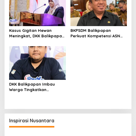
Kasus Gigitan Hewan
BKPSDM Balikpapan
Meningkat, DKK Balikpapan
Perkuat Kompetensi ASN
Dorong Vaksinasi Anjing
Lewat Program Pelatihan
dan Kucing
Berkelanjutan
DKK Balikpapan Imbau
Warga Tingkatkan
Kewaspadaan DBD, Fokus
pada PSN 3M Plus
Inspirasi Nusantara