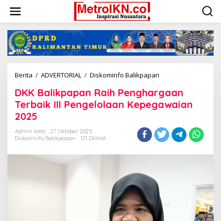
Lewati
ke
konten
DKK
Berita
/
ADVERTORIAL
/
Diskominfo Balikpapan
Balikpapan
DKK Balikpapan Raih Penghargaan
Raih
Penghargaan
Terbaik III Pengelolaan Kepegawaian
Terbaik
2025
III
Pengelolaan
Admin Web
27 Oktober 2025
Kepegawaian
Diskominfo Balikpapan
121 Dilihat
2025