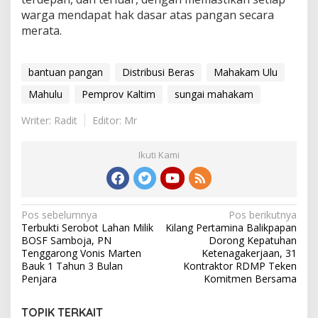
warga mendapat hak dasar atas pangan secara
merata.
bantuan pangan
Distribusi Beras
Mahakam Ulu
Mahulu
Pemprov Kaltim
sungai mahakam
Writer: Radit
Editor: Mr
Ikuti Kami
Navigasi
Pos sebelumnya
Pos berikutnya
Terbukti Serobot Lahan Milik
Kilang Pertamina Balikpapan
pos
BOSF Samboja, PN
Dorong Kepatuhan
Tenggarong Vonis Marten
Ketenagakerjaan, 31
Bauk 1 Tahun 3 Bulan
Kontraktor RDMP Teken
Penjara
Komitmen Bersama
TOPIK TERKAIT