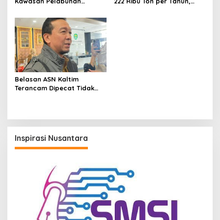
Kawasan Pelabuhan
222 Ribu Ton per Tahun,
Samarinda Tingkatkan
Ketergantungan Pasokan
Pengamanan di Sungai
Luar Daerah Masih Tinggi
Mahakam
Belasan ASN Kaltim
Terancam Dipecat Tidak
Hormat, Inspektorat Sebut
Pelanggaran Didominasi
Absensi Bermasalah
Inspirasi Nusantara