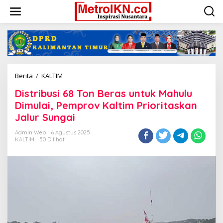
Lewati
ke
konten
Distribusi
Berita
/
KALTIM
68
Distribusi 68 Ton Beras untuk Mahulu
Ton
Beras
Dimulai, Pemprov Kaltim Prioritaskan
untuk
Jalur Sungai
Mahulu
Dimulai,
Admin Web
6 Agustus 2025
Pemprov
KALTIM
50 Dilihat
Kaltim
Prioritaskan
Jalur
Sungai