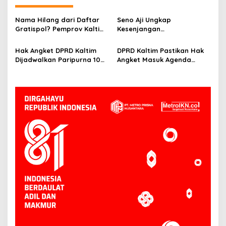
Nama Hilang dari Daftar
Seno Aji Ungkap
Gratispol? Pemprov Kaltim
Kesenjangan
Sebut Belum Berstatus
Kesejahteraan di Kaltim, Ini
Penerima
Fokus Pembangunan ke
Hak Angket DPRD Kaltim
DPRD Kaltim Pastikan Hak
Depan
Dijadwalkan Paripurna 10
Angket Masuk Agenda
Juni, Hasanuddin: Semua
Paripurna 10 Juni
Sesuai Mekanisme