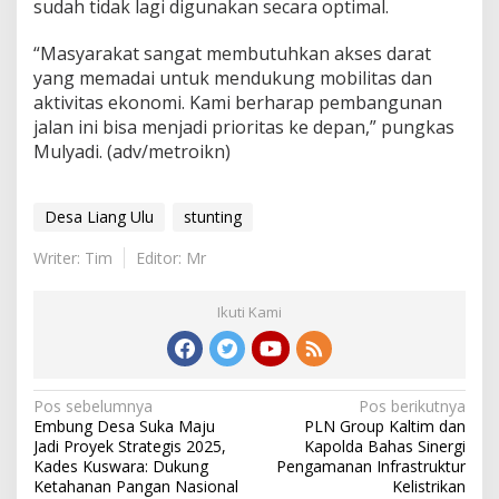
sudah tidak lagi digunakan secara optimal.
“Masyarakat sangat membutuhkan akses darat
yang memadai untuk mendukung mobilitas dan
aktivitas ekonomi. Kami berharap pembangunan
jalan ini bisa menjadi prioritas ke depan,” pungkas
Mulyadi. (adv/metroikn)
Desa Liang Ulu
stunting
Writer: Tim
Editor: Mr
Ikuti Kami
Navigasi
Pos sebelumnya
Pos berikutnya
Embung Desa Suka Maju
PLN Group Kaltim dan
pos
Jadi Proyek Strategis 2025,
Kapolda Bahas Sinergi
Kades Kuswara: Dukung
Pengamanan Infrastruktur
Ketahanan Pangan Nasional
Kelistrikan