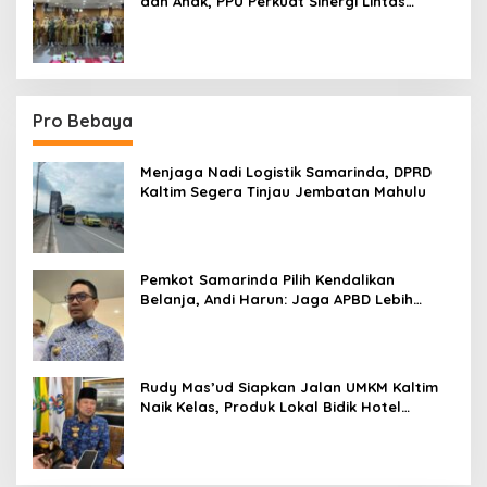
dan Anak, PPU Perkuat Sinergi Lintas
Sektor
Pro Bebaya
Menjaga Nadi Logistik Samarinda, DPRD
Kaltim Segera Tinjau Jembatan Mahulu
Pemkot Samarinda Pilih Kendalikan
Belanja, Andi Harun: Jaga APBD Lebih
Penting daripada Berutang
Rudy Mas’ud Siapkan Jalan UMKM Kaltim
Naik Kelas, Produk Lokal Bidik Hotel
hingga Bandara