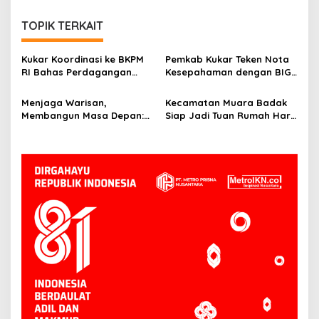
TOPIK TERKAIT
Kukar Koordinasi ke BKPM
Pemkab Kukar Teken Nota
RI Bahas Perdagangan
Kesepahaman dengan BIG:
Karbon di Lahan Gambut
Bangun Fondasi
Non-Kawasan Hutan
Pembangunan Berbasis
Menjaga Warisan,
Kecamatan Muara Badak
Geospasial
Membangun Masa Depan:
Siap Jadi Tuan Rumah Hari
Bupati Kukar Edi
Kesatuan Gerak PKK ke-53
Damansyah Pimpin Studi
Tingkat Kukar
Dana Abadi Daerah ke
Bojonegoro