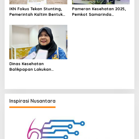
IKN Fokus Tekan Stunting,
Pameran Kesehatan 2025,
Pemerintah Kaltim Bentuk
Pemkot Samarinda
Task Force Khusus
Tegaskan Komitmen Tekan
Stunting dan Perkuat
Layanan Dasar
Dinas Kesehatan
Balikpapan Lakukan
Verifikasi Data Stunting,
Pastikan Keakuratan dan
Validitas Lapangan
Inspirasi Nusantara