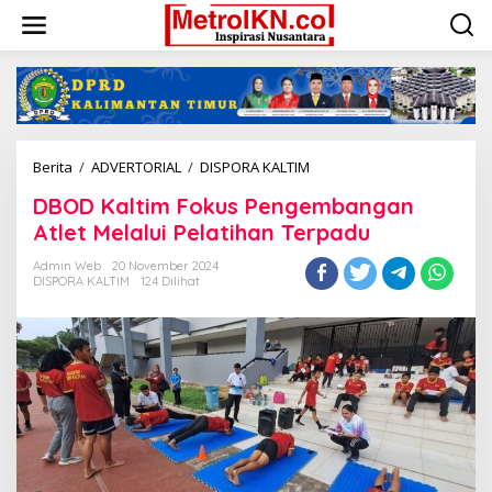
Lewati
ke
konten
DBOD
Berita
/
ADVERTORIAL
/
DISPORA KALTIM
Kaltim
DBOD Kaltim Fokus Pengembangan
Fokus
Pengembangan
Atlet Melalui Pelatihan Terpadu
Atlet
Melalui
Admin Web
20 November 2024
DISPORA KALTIM
124 Dilihat
Pelatihan
Terpadu