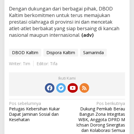
Dengan dukungan dari berbagai pihak, DBOD
Kaltim berkomitmen untuk terus memajukan
prestasi olahraga di provinsi ini dan mencetak
atlet-atlet berbakat yang siap bersaing di kancah
nasional maupun internasional.
(adv)
DBOD Kaltim
Dispora Kaltim
Samarinda
Writer: Tim
Editor: Tifa
Ikuti Kami
Navigasi
Pos sebelumnya
Pos berikutnya
Petugas Kebersihan Kukar
Dukung Pemkab Berau
pos
Dapat Jaminan Sosial dan
Bangun Zona Integritas
Kesehatan
WBK, Anggota DPRD M
Ichsan Dorong Sinergitas
dan Kolaborasi Semua