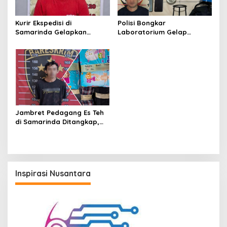
Kurir Ekspedisi di
Polisi Bongkar
Samarinda Gelapkan
Laboratorium Gelap
iPhone 17 Pro Max hingga
Ekstasi Oplosan di
Barang Elektronik Lainnya,
Samarinda
Kerugian Capai Rp 98 Juta
Jambret Pedagang Es Teh
di Samarinda Ditangkap,
Pelaku Gasak Uang Rp10
Juta untuk Belanja Susu
hingga Popok
Inspirasi Nusantara