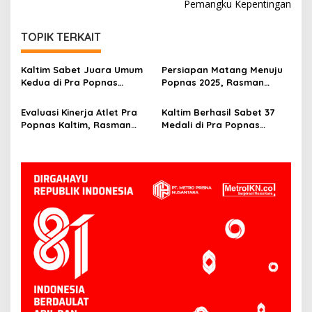
Pemangku Kepentingan
TOPIK TERKAIT
Kaltim Sabet Juara Umum
Persiapan Matang Menuju
Kedua di Pra Popnas
Popnas 2025, Rasman
Wilayah IV, Rasman
Ingatkan Pentingnya
Apresiasi Prestasi Atlet
Kondisi Fisik Atlet
Evaluasi Kinerja Atlet Pra
Kaltim Berhasil Sabet 37
Tinju
Popnas Kaltim, Rasman
Medali di Pra Popnas
Soroti Aspek Fisik dan
Wilayah IV Kendari
Pembinaan Cabor