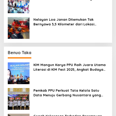
Ring-1 Kilang
Nelayan Loa Janan Ditemukan Tak
Bernyawa 3,5 Kilometer dari Lokasi
Kejadian di Sungai Mahakam
Benuo Taka
KIM Mangun Karya PPU Raih Juara Utama
Literasi di KIM Fest 2025, Angkat Budaya
Paser ke Panggung Nasional
Pemkab PPU Perkuat Tata Kelola Satu
Data Menuju Gerbang Nusantara yang
Terpadu
Cegah Kekerasan Terhadap Perempuan