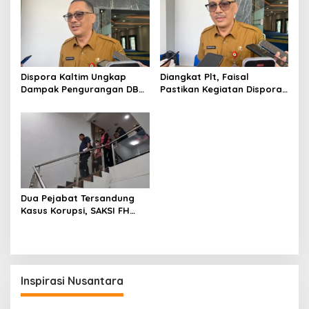
Dispora Kaltim Ungkap
Diangkat Plt, Faisal
Dampak Pengurangan DBH
Pastikan Kegiatan Dispora
terhadap Persiapan Menuju
Kaltim Tetap Berjalan
PON
Normal dan Fasilitas Hotel
Atlet Dibenahi
Dua Pejabat Tersandung
Kasus Korupsi, SAKSI FH
Unmul Desak Audit dan
Moratorium Dana Hibah di
Kaltim
Inspirasi Nusantara