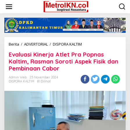
Lewati
ke
konten
Evaluasi
Berita
/
ADVERTORIAL
/
DISPORA KALTIM
Kinerja
Evaluasi Kinerja Atlet Pra Popnas
Atlet
Pra
Kaltim, Rasman Soroti Aspek Fisik dan
Popnas
Pembinaan Cabor
Kaltim,
Rasman
Admin Web
25 November 2024
Soroti
DISPORA KALTIM
81 Dilihat
Aspek
Fisik
dan
Pembinaan
Cabor