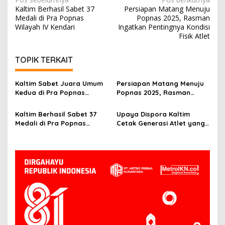
Navigasi
Kaltim Berhasil Sabet 37
Persiapan Matang Menuju
pos
Medali di Pra Popnas
Popnas 2025, Rasman
Wilayah IV Kendari
Ingatkan Pentingnya Kondisi
Fisik Atlet
TOPIK TERKAIT
Kaltim Sabet Juara Umum
Persiapan Matang Menuju
Kedua di Pra Popnas
Popnas 2025, Rasman
Wilayah IV, Rasman
Ingatkan Pentingnya
Apresiasi Prestasi Atlet
Kondisi Fisik Atlet
Kaltim Berhasil Sabet 37
Upaya Dispora Kaltim
Tinju
Medali di Pra Popnas
Cetak Generasi Atlet yang
Wilayah IV Kendari
Tangguh