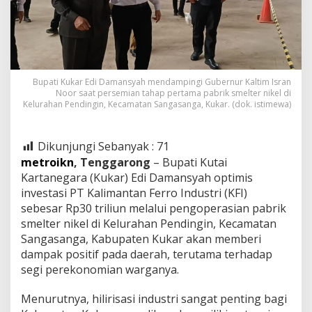
Bupati Kukar Edi Damansyah mendampingi Gubernur Kaltim Isran
Noor saat persemian tahap pertama pabrik smelter nikel di
Kelurahan Pendingin, Kecamatan Sangasanga, Kukar. (dok. istimewa)
Dikunjungi Sebanyak :
71
metroikn
, Tenggarong
– Bupati Kutai
Kartanegara (Kukar) Edi Damansyah optimis
investasi PT Kalimantan Ferro Industri (KFI)
sebesar Rp30 triliun melalui pengoperasian pabrik
smelter nikel di Kelurahan Pendingin, Kecamatan
Sangasanga, Kabupaten Kukar akan memberi
dampak positif pada daerah, terutama terhadap
segi perekonomian warganya.
Menurutnya, hilirisasi industri sangat penting bagi