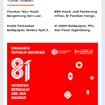
TOPIK TERKAIT
Pasokan Telur Masih
BBM Masih Jadi Pendorong
Bergantung dari Luar
Inflasi, BI Pastikan Harga
Kaltim, BI Balikpapan
Pangan di Balikpapan dan
Siapkan Peternak Baru
PPU Terkendali
Kredit Perbankan
41 UMKM Balikpapan, PPU,
Balikpapan Tembus Rp41,5
dan Paser Digembleng
Triliun, Investasi Jadi
Tembus Pasar Ekspor
Penggerak Utama