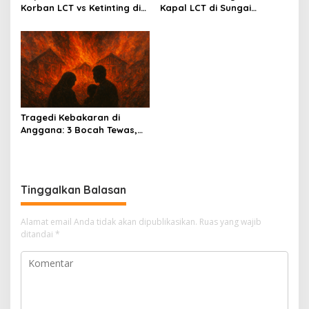
Korban LCT vs Ketinting di
Kapal LCT di Sungai
Sungai Belayan Akhirnya
Belayan, Basarnas Terus
Ditemukan
Lakukan Pencarian Satu
Orang Hilang
Tragedi Kebakaran di
Anggana: 3 Bocah Tewas,
Deretan Rumah Hangus
Tinggalkan Balasan
Alamat email Anda tidak akan dipublikasikan.
Ruas yang wajib
ditandai
*