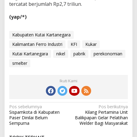
tercatat berjumlah Rp2,7 triliun.
(yap/*)
Kabupaten Kutai Kartanegara
Kalimantan Ferro Industri
KFI
Kukar
Kutai Kartanegara
nikel
pabrik
perekonomian
smelter
Ikuti Kami
Navigasi
Pos sebelumnya
Pos berikutnya
Sispamkota di Kabupaten
Kilang Pertamina Unit
pos
Paser Dinilai Belum
Balikpapan Gelar Pelatihan
Sempurna
Welder Bagi Masyarakat