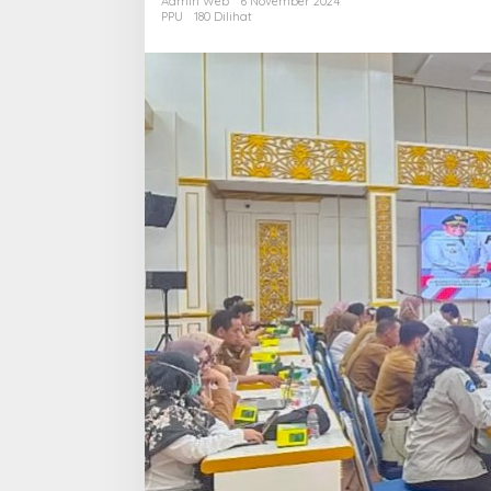
Admin Web
6 November 2024
Kelola
PPU
180 Dilihat
yang
Lebih
Baik
dan
Pastikan
Pencapaian
Target