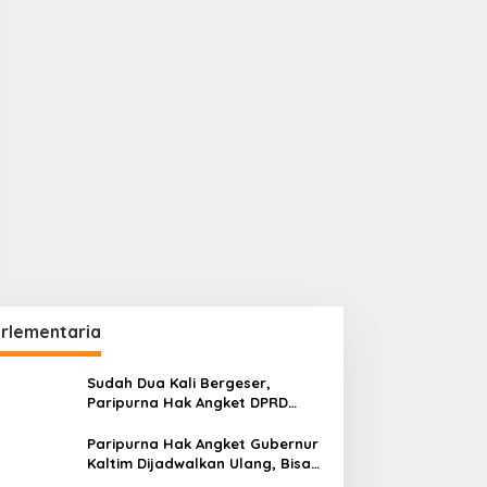
rlementaria
Sudah Dua Kali Bergeser,
Paripurna Hak Angket DPRD
Kaltim Belum Juga Digelar
Paripurna Hak Angket Gubernur
Kaltim Dijadwalkan Ulang, Bisa
Digelar Hingga Tiga Kali Sidang