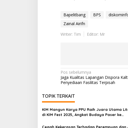
Bapelitbang
BPS
diskominf
Zainal Airifn
Writer: Tim
Editor: Mr
Navigasi
Pos sebelumnya
Jaga Kualitas Lapangan Dispora Kal
pos
Penyediaan Fasilitas Terpisah
TOPIK TERKAIT
KIM Mangun Karya PPU Raih Juara Utama Lit
di KIM Fest 2025, Angkat Budaya Paser ke
Panggung Nasional
Cegah Kekerasan Terhadap Perempuan dan 