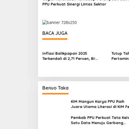
PPU Perkuat Sinergi Lintas Sektor
BACA JUGA
Inflasi Balikpapan 2025
Tutup Ta
Terkendali di 2,71 Persen, BI:
Pertamin
Masih dalam Sasaran Nasional
Khitan Ma
PPU
Benuo Taka
KIM Mangun Karya PPU Raih
Juara Utama Literasi di KIM F
2025, Angkat Budaya Paser k
Panggung Nasional
Pemkab PPU Perkuat Tata Kel
Satu Data Menuju Gerbang
Nusantara yang Terpadu