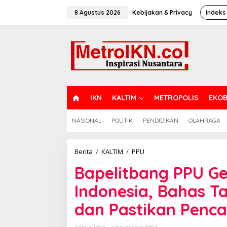
Lewati
ke
8 Agustus 2026
Kebijakan & Privacy
Indeks
konten
H
IKN
KALTIM
METROPOLIS
EKOB
O
M
NASIONAL
POLITIK
PENDIDIKAN
OLAHRAGA
E
Bapelitbang
Berita
/
KALTIM
/
PPU
PPU
Bapelitbang PPU Ge
Gelar
Forum
Indonesia, Bahas Ta
Satu
Data
dan Pastikan Penca
Indonesia,
Bahas
Tata