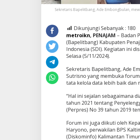
Sekretaris Bapelitbang, Ade Embongbulan, mewa
Dikunjungi Sebanyak :
180
metroikn
, PENAJAM
– Badan 
(Bapelitbang) Kabupaten Pena
Indonesia (SDI). Kegiatan ini di
Selasa (5/11/2024).
Sekretaris Bapelitbang, Ade E
Sutrisno yang membuka forum 
tata kelola data lebih baik da
“Hal ini sejalan sebagaimana 
tahun 2021 tentang Penyeleng
(Perpres) No 39 tahun 2019 ten
Forum ini juga diikuti oleh Kep
Haryono, perwakilan BPS Kalti
(Diskominfo) Kalimantan Timur 