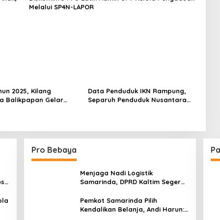
Melalui SP4N-LAPOR
hun 2025, Kilang
Data Penduduk IKN Rampung,
a Balikpapan Gelar
Separuh Penduduk Nusantara
ssal untuk 175 Anak di
Didominasi Generasi Z dan
Milenial
Pro Bebaya
Pa
Menjaga Nadi Logistik
est
Samarinda, DPRD Kaltim Segera
e
Tinjau Jembatan Mahulu
ola
Pemkot Samarinda Pilih
Kendalikan Belanja, Andi Harun:
Jaga APBD Lebih Penting