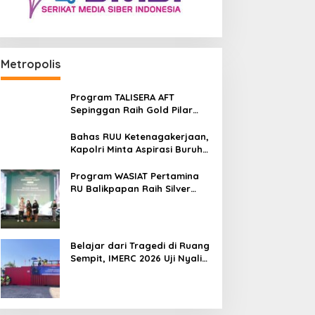
Metropolis
Program TALISERA AFT
Sepinggan Raih Gold Pilar
Lingkungan TJSL & CSR Award
2026
Bahas RUU Ketenagakerjaan,
Kapolri Minta Aspirasi Buruh
Dikawal Lewat Dialog
Program WASIAT Pertamina
RU Balikpapan Raih Silver
ISRA 2026 lewat Inovasi
Kesehatan Berbasis Warga
Belajar dari Tragedi di Ruang
Sempit, IMERC 2026 Uji Nyali
Rescuer Selamatkan Korban