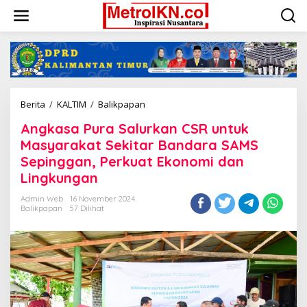
Lewati
ke
konten
Angkasa
Berita
/
KALTIM
/
Balikpapan
Pura
Angkasa Pura Salurkan CSR untuk
Salurkan
CSR
Masyarakat Sekitar Bandara SAMS
untuk
Sepinggan, Perkuat Ekonomi dan
Masyarakat
Lingkungan
Sekitar
Bandara
Admin Web
16 November 2024
SAMS
Balikpapan
57 Dilihat
Sepinggan,
Perkuat
Ekonomi
dan
Lingkungan