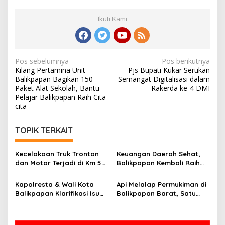
Ikuti Kami
Navigasi
Pos sebelumnya
Pos berikutnya
Kilang Pertamina Unit
Pjs Bupati Kukar Serukan
pos
Balikpapan Bagikan 150
Semangat Digitalisasi dalam
Paket Alat Sekolah, Bantu
Rakerda ke-4 DMI
Pelajar Balikpapan Raih Cita-
cita
TOPIK TERKAIT
Kecelakaan Truk Tronton
Keuangan Daerah Sehat,
dan Motor Terjadi di Km 5
Balikpapan Kembali Raih
Balikpapan, Dua Orang
Opini WTP dari BPK
Jadi Korban
Kapolresta & Wali Kota
Api Melalap Permukiman di
Balikpapan Klarifikasi Isu
Balikpapan Barat, Satu
Begal: Ternyata ODGJ,
Rumah Hangus
Bukan Pelaku Kriminal