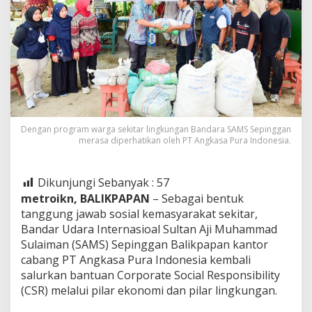
Dengan program warga sekitar lingkungan Bandara SAMS Sepinggan
merasa diperhatikan oleh PT Angkasa Pura Indonesia.
Dikunjungi Sebanyak :
57
metroikn, BALIKPAPAN
– Sebagai bentuk
tanggung jawab sosial kemasyarakat sekitar,
Bandar Udara Internasioal Sultan Aji Muhammad
Sulaiman (SAMS) Sepinggan Balikpapan kantor
cabang PT Angkasa Pura Indonesia kembali
salurkan bantuan Corporate Social Responsibility
(CSR) melalui pilar ekonomi dan pilar lingkungan.