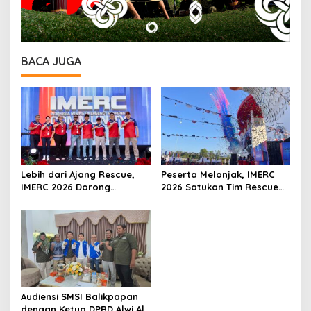
BACA JUGA
Lebih dari Ajang Rescue,
Peserta Melonjak, IMERC
IMERC 2026 Dorong
2026 Satukan Tim Rescue
Lahirnya Penyelamat
Indonesia dan Australia di
Kompeten untuk Indonesia
Balikpapan
Audiensi SMSI Balikpapan
dengan Ketua DPRD Alwi Al