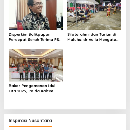
Disperkim Balikpapan
Silaturahmi dan Tarian di
Percepat Serah Terima PSU
Maluhu: dr Aulia Menyatu
di Lima Perumahan, Beri
dengan Warga Lewat
Tenggat 30 Hari ke
Panggung Budaya
Pengembang
Rakor Pengamanan Idul
Fitri 2025, Polda Kaltim
Siapkan 3.726 Personel
Gabungan di 2.142 Titik
Strategis
Inspirasi Nusantara