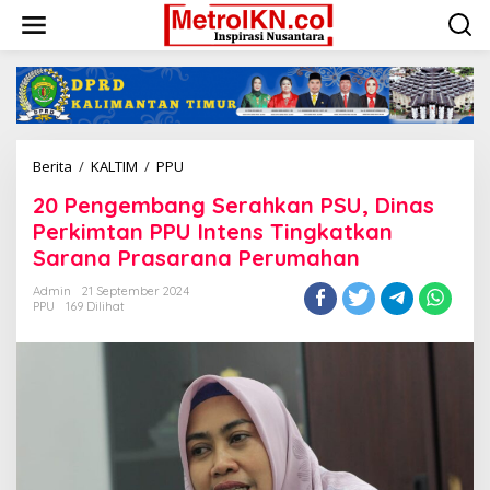
Lewati
ke
konten
20
Berita
/
KALTIM
/
PPU
Pengembang
20 Pengembang Serahkan PSU, Dinas
Serahkan
PSU,
Perkimtan PPU Intens Tingkatkan
Dinas
Sarana Prasarana Perumahan
Perkimtan
PPU
Admin
21 September 2024
Intens
PPU
169 Dilihat
Tingkatkan
Sarana
Prasarana
Perumahan