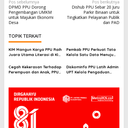
Navigasi
Pos sebelumnya
Pos berikutnya
DPMD PPU Dorong
Dishub PPU Sebar 20 Juru
pos
Pengembangan UMKM
Parkir Binaan untuk
untuk Majukan Ekonomi
Tingkatkan Pelayanan Publik
Desa
dan PAD
TOPIK TERKAIT
KIM Mangun Karya PPU Raih
Pemkab PPU Perkuat Tata
Juara Utama Literasi di KIM
Kelola Satu Data Menuju
Fest 2025, Angkat Budaya
Gerbang Nusantara yang
Paser ke Panggung
Terpadu
Cegah Kekerasan Terhadap
Diskominfo PPU Latih Admin
Nasional
Perempuan dan Anak, PPU
UPT Kelola Pengaduan
Perkuat Sinergi Lintas
Melalui SP4N-LAPOR
Sektor