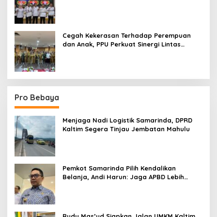
Terpadu
Cegah Kekerasan Terhadap Perempuan
dan Anak, PPU Perkuat Sinergi Lintas
Sektor
Pro Bebaya
Menjaga Nadi Logistik Samarinda, DPRD
Kaltim Segera Tinjau Jembatan Mahulu
Pemkot Samarinda Pilih Kendalikan
Belanja, Andi Harun: Jaga APBD Lebih
Penting daripada Berutang
Rudy Mas’ud Siapkan Jalan UMKM Kaltim