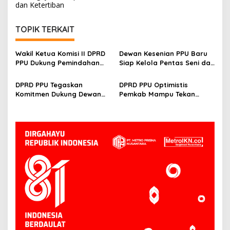
dan Ketertiban
TOPIK TERKAIT
Wakil Ketua Komisi II DPRD
Dewan Kesenian PPU Baru
PPU Dukung Pemindahan
Siap Kelola Pentas Seni dan
Lokasi Pentas Seni dan
UMKM, Sujiati: Kalau Lebih
UMKM ke Depan Stadion
Baik, Kenapa Tidak
DPRD PPU Tegaskan
DPRD PPU Optimistis
Panglima Sentik
Komitmen Dukung Dewan
Pemkab Mampu Tekan
Kesenian Daerah Demi
Kemiskinan Ekstrem,
Kemajuan Budaya Lokal
Thohiron: Sejak 2024 Sudah
O Persen