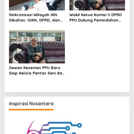
Sinkronisasi Wilayah IKN
Wakil Ketua Komisi II DPRD
Dibahas: OIKN, DPRD, dan
PPU Dukung Pemindahan
Pemkab PPU Duduk
Lokasi Pentas Seni dan
Bersama Bahas Transisi
UMKM ke Depan Stadion
dan Kewenangan
Panglima Sentik
Dewan Kesenian PPU Baru
Siap Kelola Pentas Seni dan
UMKM, Sujiati: Kalau Lebih
Baik, Kenapa Tidak
Inspirasi Nusantara