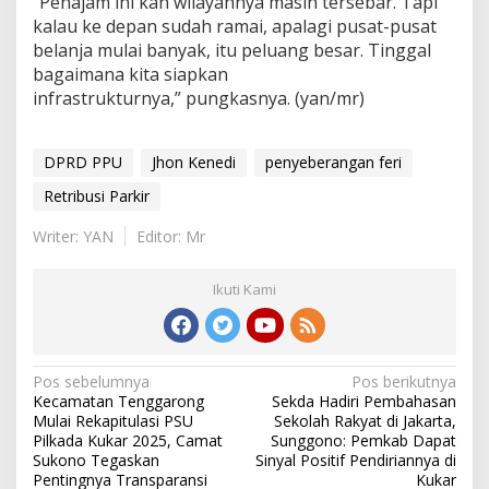
“Penajam ini kan wilayahnya masih tersebar. Tapi
kalau ke depan sudah ramai, apalagi pusat-pusat
belanja mulai banyak, itu peluang besar. Tinggal
bagaimana kita siapkan
infrastrukturnya,” pungkasnya. (yan/mr)
DPRD PPU
Jhon Kenedi
penyeberangan feri
Retribusi Parkir
Writer: YAN
Editor: Mr
Ikuti Kami
Navigasi
Pos sebelumnya
Pos berikutnya
Kecamatan Tenggarong
Sekda Hadiri Pembahasan
pos
Mulai Rekapitulasi PSU
Sekolah Rakyat di Jakarta,
Pilkada Kukar 2025, Camat
Sunggono: Pemkab Dapat
Sukono Tegaskan
Sinyal Positif Pendiriannya di
Pentingnya Transparansi
Kukar