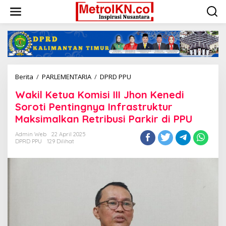
Lewati
ke
konten
Wakil
Berita
/
PARLEMENTARIA
/
DPRD PPU
Ketua
Wakil Ketua Komisi III Jhon Kenedi
Komisi
III
Soroti Pentingnya Infrastruktur
Jhon
Maksimalkan Retribusi Parkir di PPU
Kenedi
Soroti
Admin Web
22 April 2025
Pentingnya
DPRD PPU
129 Dilihat
Infrastruktur
Maksimalkan
Retribusi
Parkir
di
PPU