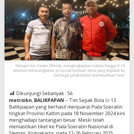
Manajer tim, Kastur Effendy, mengungkapkan bahwa hingga H-10
sebelum keberangkatan, proposal bantuan dana yang diajukan ke
berbagai pihak belum membuahkan hasil.
Dikunjungi Sebanyak :
56
metroikn
,
BALIKPAPAN
– Tim Sepak Bola U-13
Balikpapan yang berhasil menjuarai Piala Soeratin
tingkat Provinsi Kaltim pada 18 November 2024 kini
menghadapi tantangan besar. Meski telah
memastikan tiket ke Piala Soeratin Nasional di
Sleman, Yogyakarta, pada 12-26 Februari 2025,