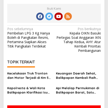
Ikuti Kami
Navigasi
Pos sebelumnya
Pos berikutnya
Pembelian LPG 3 Kg Hanya
Kepala OIKN Basuki
pos
Boleh di Pangkalan Resmi,
Pertegas Soal Anggaran IKN
Pertamina Siapkan Akses
Tahap Kedua, AHY: Atur
Titik Pangkalan Terdekat
Kembali Prioritas
Pembangunan
TOPIK TERKAIT
Kecelakaan Truk Tronton
Keuangan Daerah Sehat,
dan Motor Terjadi di Km 5
Balikpapan Kembali Raih
Balikpapan, Dua Orang
Opini WTP dari BPK
Jadi Korban
Kapolresta & Wali Kota
Api Melalap Permukiman di
Balikpapan Klarifikasi Isu
Balikpapan Barat, Satu
Begal: Ternyata ODGJ,
Rumah Hangus
Bukan Pelaku Kriminal