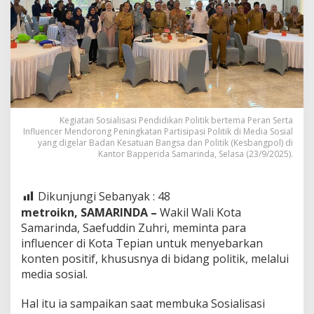
Kegiatan Sosialisasi Pendidikan Politik bertema Peran Serta
Influencer Mendorong Peningkatan Partisipasi Politik di Media Sosial
yang digelar Badan Kesatuan Bangsa dan Politik (Kesbangpol) di
Kantor Bapperida Samarinda, Selasa (23/9/2025).
Dikunjungi Sebanyak :
48
metroikn, SAMARINDA –
Wakil Wali Kota
Samarinda, Saefuddin Zuhri, meminta para
influencer di Kota Tepian untuk menyebarkan
konten positif, khususnya di bidang politik, melalui
media sosial.
Hal itu ia sampaikan saat membuka Sosialisasi