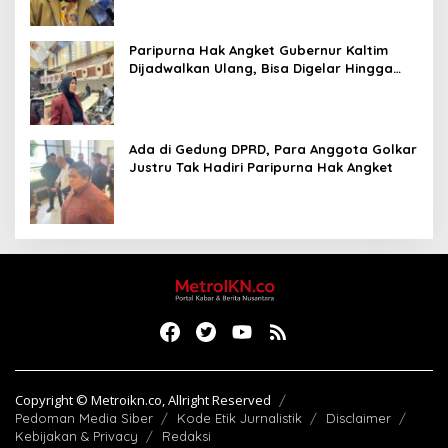
Paripurna Hak Angket Gubernur Kaltim
Dijadwalkan Ulang, Bisa Digelar Hingga
Tiga Kali Sidang
Ada di Gedung DPRD, Para Anggota Golkar
Justru Tak Hadiri Paripurna Hak Angket
Copyright © Metroikn.co, Allright Reserved
Pedoman Media Siber
Kode Etik Jurnalistik
Disclaimer
Kebijakan & Privacy
Redaksi