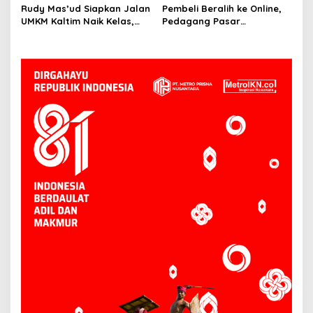
Mahulu
Penting daripada Berutang
Rudy Mas’ud Siapkan Jalan
Pembeli Beralih ke Online,
UMKM Kaltim Naik Kelas,
Pedagang Pasar
Produk Lokal Bidik Hotel
Tradisional Samarinda Kian
hingga Bandara
Tertekan