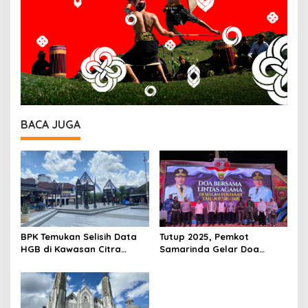
BACA JUGA
BPK Temukan Selisih Data
Tutup 2025, Pemkot
HGB di Kawasan Citra
Samarinda Gelar Doa
Niaga, Pemkot Samarinda
Lintas Agama Sambut
Kejar Penertiban Aset
Tahun Baru 2026