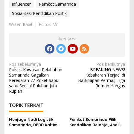
influencer
Pemkot Samarinda
Sosialisasi Pendidikan Politik
Writer: Radit
Editor: Mr
Ikuti Kami
Navigasi
Pos sebelumnya
Pos berikutnya
Polsek Kawasan Pelabuhan
BREAKING NEWS!
pos
Samarinda Gagalkan
Kebakaran Terjadi di
Peredaran 77 Poket Sabu-
Balikpapan Permai, Tiga
sabu Senilai Puluhan Juta
Rumah Hangus
Rupiah
TOPIK TERKAIT
Menjaga Nadi Logistik
Pemkot Samarinda Pilih
Samarinda, DPRD Kaltim
Kendalikan Belanja, Andi
Segera Tinjau Jembatan
Harun: Jaga APBD Lebih