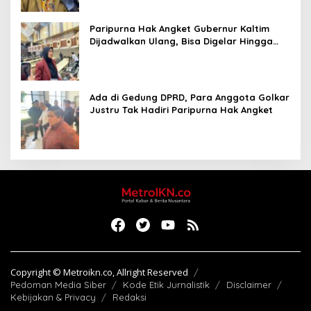
Paripurna Hak Angket Gubernur Kaltim
Dijadwalkan Ulang, Bisa Digelar Hingga
Tiga Kali Sidang
Ada di Gedung DPRD, Para Anggota Golkar
Justru Tak Hadiri Paripurna Hak Angket
Copyright © Metroikn.co, Allright Reserved
Pedoman Media Siber
Kode Etik Jurnalistik
Disclaimer
Kebijakan & Privacy
Redaksi