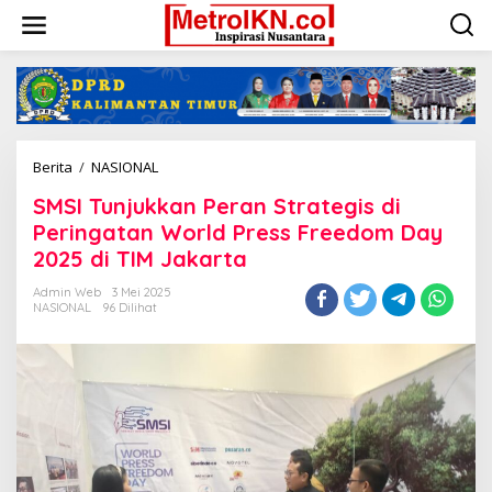
Lewati
ke
konten
SMSI
Berita
/
NASIONAL
Tunjukkan
SMSI Tunjukkan Peran Strategis di
Peran
Strategis
Peringatan World Press Freedom Day
di
2025 di TIM Jakarta
Peringatan
World
Admin Web
3 Mei 2025
Press
NASIONAL
96 Dilihat
Freedom
Day
2025
di
TIM
Jakarta