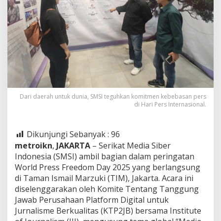
Dari daerah untuk dunia, SMSI teguhkan komitmen kebebasan pers
di Hari Pers Internasional.
Dikunjungi Sebanyak :
96
metroikn
,
JAKARTA
– Serikat Media Siber
Indonesia (SMSI) ambil bagian dalam peringatan
World Press Freedom Day 2025 yang berlangsung
di Taman Ismail Marzuki (TIM), Jakarta. Acara ini
diselenggarakan oleh Komite Tentang Tanggung
Jawab Perusahaan Platform Digital untuk
Jurnalisme Berkualitas (KTP2JB) bersama Institute