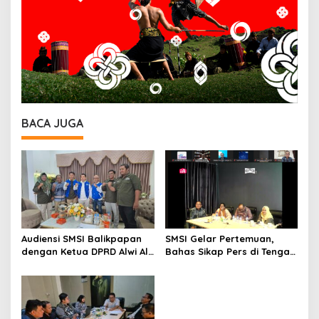
BACA JUGA
Audiensi SMSI Balikpapan
SMSI Gelar Pertemuan,
dengan Ketua DPRD Alwi Al
Bahas Sikap Pers di Tengah
Qadri, Perkuat Peran Media
Dinamika Sosial-Politik
dalam Pembangunan Kota
Nasional