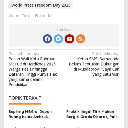
World Press Freedom Day 2025
Writer: Tim
Editor: Mr
Ikuti Kami
Navigasi
Pos sebelumnya
Pos berikutnya
Pesan Wali Kota Rahmad
Ketua SMSI Samarinda
pos
Mas’ud di Hardiknas 2025:
Belum Tentukan Dukungan
Warga Pesisir hingga
di Musdaprov: “Saya Cari
Dataran Tinggi Punya Hak
yang Satu Visi”
yang Sama dalam
Pendidikan
TOPIK TERKAIT
Sepiring MBG di Depan
Praktik Ilegal Titik Makan
Ruang Kelas Ambruk,
Bergizi Gratis Disorot, Polri
Potret Tantangan
Buka Ruang Pengaduan
Pendidikan di Grobogan