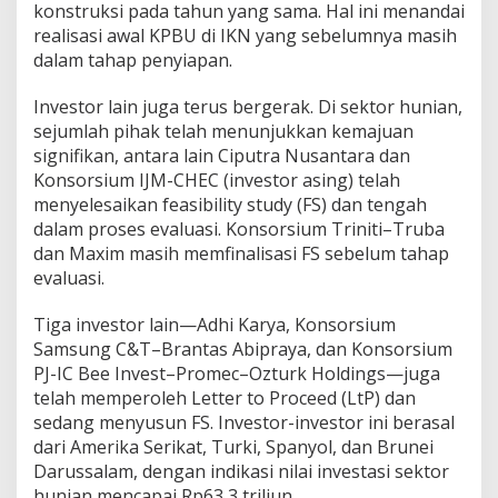
konstruksi pada tahun yang sama. Hal ini menandai
realisasi awal KPBU di IKN yang sebelumnya masih
dalam tahap penyiapan.
Investor lain juga terus bergerak. Di sektor hunian,
sejumlah pihak telah menunjukkan kemajuan
signifikan, antara lain Ciputra Nusantara dan
Konsorsium IJM-CHEC (investor asing) telah
menyelesaikan feasibility study (FS) dan tengah
dalam proses evaluasi. Konsorsium Triniti–Truba
dan Maxim masih memfinalisasi FS sebelum tahap
evaluasi.
Tiga investor lain—Adhi Karya, Konsorsium
Samsung C&T–Brantas Abipraya, dan Konsorsium
PJ-IC Bee Invest–Promec–Ozturk Holdings—juga
telah memperoleh Letter to Proceed (LtP) dan
sedang menyusun FS. Investor-investor ini berasal
dari Amerika Serikat, Turki, Spanyol, dan Brunei
Darussalam, dengan indikasi nilai investasi sektor
hunian mencapai Rp63,3 triliun.