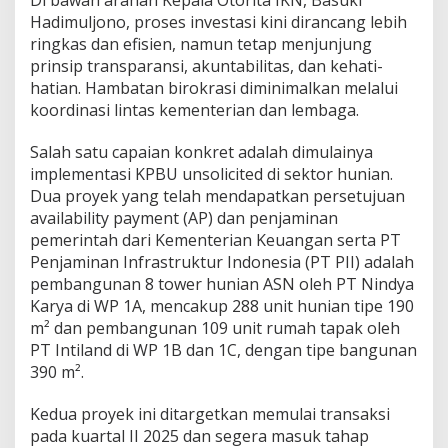
Di bawah arahan Kepala Otorita IKN, Basuki
Hadimuljono, proses investasi kini dirancang lebih
ringkas dan efisien, namun tetap menjunjung
prinsip transparansi, akuntabilitas, dan kehati-
hatian. Hambatan birokrasi diminimalkan melalui
koordinasi lintas kementerian dan lembaga.
Salah satu capaian konkret adalah dimulainya
implementasi KPBU unsolicited di sektor hunian.
Dua proyek yang telah mendapatkan persetujuan
availability payment (AP) dan penjaminan
pemerintah dari Kementerian Keuangan serta PT
Penjaminan Infrastruktur Indonesia (PT PII) adalah
pembangunan 8 tower hunian ASN oleh PT Nindya
Karya di WP 1A, mencakup 288 unit hunian tipe 190
m² dan pembangunan 109 unit rumah tapak oleh
PT Intiland di WP 1B dan 1C, dengan tipe bangunan
390 m².
Kedua proyek ini ditargetkan memulai transaksi
pada kuartal II 2025 dan segera masuk tahap