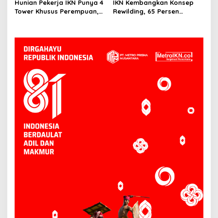
Hunian Pekerja IKN Punya 4
IKN Kembangkan Konsep
Persen
Tower Khusus Perempuan,
Rewilding, 65 Persen
Dilengkapi Security dan
Wilayah Ditargetkan Jadi
CCTV
Kawasan Lindung