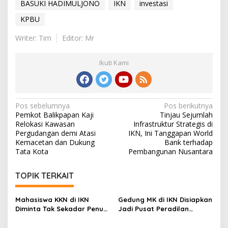
BASUKI HADIMULJONO
IKN
investasi
KPBU
Writer: Tim
Editor: Mr
Ikuti Kami
Navigasi
Pos sebelumnya
Pos berikutnya
Pemkot Balikpapan Kaji
Tinjau Sejumlah
pos
Relokasi Kawasan
Infrastruktur Strategis di
Pergudangan demi Atasi
IKN, Ini Tanggapan World
Kemacetan dan Dukung
Bank terhadap
Tata Kota
Pembangunan Nusantara
TOPIK TERKAIT
Mahasiswa KKN di IKN
Gedung MK di IKN Disiapkan
Diminta Tak Sekadar Penuhi
Jadi Pusat Peradilan
Kewajiban, Basuki: Cari Nilai
Konstitusi, Progres
dan Manfaatnya
Konstruksi Capai 12,41