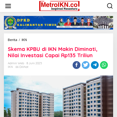
Lewati
ke
konten
Skema
Berita
/
IKN
KPBU
Skema KPBU di IKN Makin Diminati,
di
IKN
Nilai Investasi Capai Rp135 Triliun
Makin
Diminati,
Admin Web
8 Juni 2025
IKN
66 Dilihat
Nilai
Investasi
Capai
Rp135
Triliun