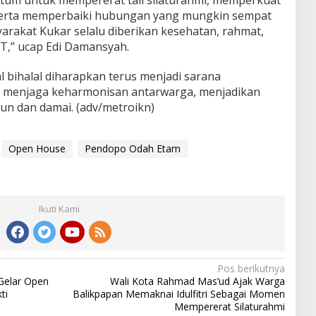
tum untuk mempererat tali silaturahmi, memperkuat
 serta memperbaiki hubungan yang mungkin sempat
arakat Kukar selalu diberikan kesehatan, rahmat,
WT,” ucap Edi Damansyah.
lal bihalal diharapkan terus menjadi sarana
 menjaga keharmonisan antarwarga, menjadikan
un dan damai. (adv/metroikn)
Open House
Pendopo Odah Etam
Ikuti Kami
Pos berikutnya
Gelar Open
Wali Kota Rahmad Mas’ud Ajak Warga
ti
Balikpapan Memaknai Idulfitri Sebagai Momen
Mempererat Silaturahmi