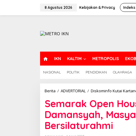
Lewati
ke
8 Agustus 2026
Kebijakan & Privacy
Indeks
konten
H
IKN
KALTIM
METROPOLIS
EKOB
O
M
NASIONAL
POLITIK
PENDIDIKAN
OLAHRAGA
E
Berita
/
ADVERTORIAL
/
Diskominfo Kutai Karta
Semarak Open Hous
Damansyah, Masyar
Bersilaturahmi