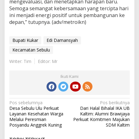
mengevaluasi, dan menetapkan harapan baru.
Semoga semangat kebersamaan yang tercipta hari
ini menjadi energi positif untuk pembangunan ke
depan,” tutupnya. (adv/metroikn)
Bupati Kukar
Edi Damansyah
Kecamatan Sebulu
Writer: Tim
Editor: Mr
Ikuti Kami
Navigasi
Pos sebelumnya
Pos berikutnya
Desa Sebulu Ulu Perkuat
Dari Halal Bihalal IKA UB
pos
Layanan Kesehatan Warga
Kaltim: Alumni Brawijaya
Melalui Peresmian
Perkuat Komitmen Majukan
Posyandu Anggrek Kuning
SDM Kaltim