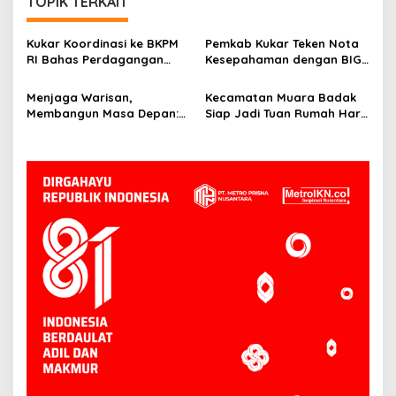
TOPIK TERKAIT
Kukar Koordinasi ke BKPM
Pemkab Kukar Teken Nota
RI Bahas Perdagangan
Kesepahaman dengan BIG:
Karbon di Lahan Gambut
Bangun Fondasi
Non-Kawasan Hutan
Pembangunan Berbasis
Menjaga Warisan,
Kecamatan Muara Badak
Geospasial
Membangun Masa Depan:
Siap Jadi Tuan Rumah Hari
Bupati Kukar Edi
Kesatuan Gerak PKK ke-53
Damansyah Pimpin Studi
Tingkat Kukar
Dana Abadi Daerah ke
Bojonegoro