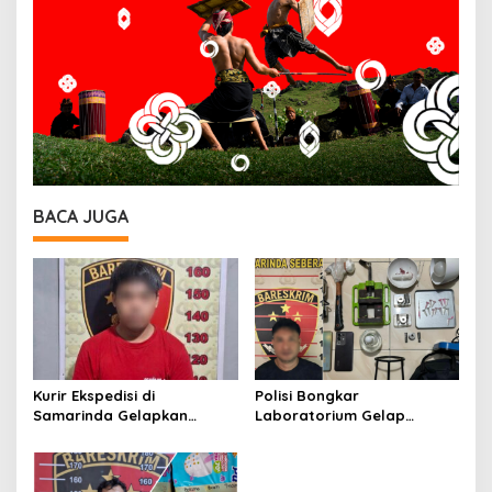
BACA JUGA
Kurir Ekspedisi di
Polisi Bongkar
Samarinda Gelapkan
Laboratorium Gelap
iPhone 17 Pro Max hingga
Ekstasi Oplosan di
Barang Elektronik Lainnya,
Samarinda
Kerugian Capai Rp 98 Juta