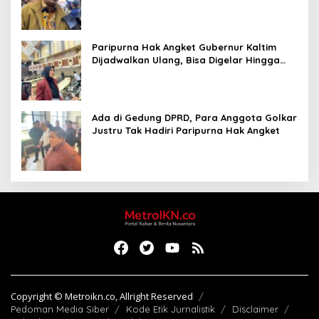
Paripurna Hak Angket Gubernur Kaltim
Dijadwalkan Ulang, Bisa Digelar Hingga
Tiga Kali Sidang
Ada di Gedung DPRD, Para Anggota Golkar
Justru Tak Hadiri Paripurna Hak Angket
Copyright © Metroikn.co, Allright Reserved
Pedoman Media Siber
Kode Etik Jurnalistik
Disclaimer