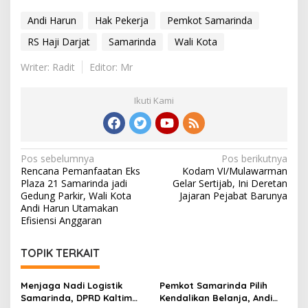
Andi Harun
Hak Pekerja
Pemkot Samarinda
RS Haji Darjat
Samarinda
Wali Kota
Writer: Radit
Editor: Mr
Ikuti Kami
Navigasi
Pos sebelumnya
Pos berikutnya
Rencana Pemanfaatan Eks
Kodam VI/Mulawarman
pos
Plaza 21 Samarinda jadi
Gelar Sertijab, Ini Deretan
Gedung Parkir, Wali Kota
Jajaran Pejabat Barunya
Andi Harun Utamakan
Efisiensi Anggaran
TOPIK TERKAIT
Menjaga Nadi Logistik
Pemkot Samarinda Pilih
Samarinda, DPRD Kaltim
Kendalikan Belanja, Andi