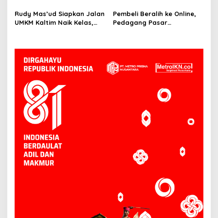
Segera Tinjau Jembatan
Harun: Jaga APBD Lebih
Mahulu
Penting daripada Berutang
Rudy Mas’ud Siapkan Jalan
Pembeli Beralih ke Online,
UMKM Kaltim Naik Kelas,
Pedagang Pasar
Produk Lokal Bidik Hotel
Tradisional Samarinda Kian
hingga Bandara
Tertekan