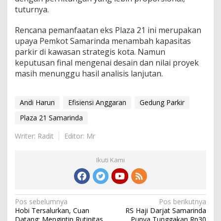
tuturnya.
Rencana pemanfaatan eks Plaza 21 ini merupakan
upaya Pemkot Samarinda menambah kapasitas
parkir di kawasan strategis kota. Namun
keputusan final mengenai desain dan nilai proyek
masih menunggu hasil analisis lanjutan.
Andi Harun
Efisiensi Anggaran
Gedung Parkir
Plaza 21 Samarinda
Writer: Radit
Editor: Mr
Ikuti Kami
Navigasi
Pos sebelumnya
Pos berikutnya
Hobi Tersalurkan, Cuan
RS Haji Darjat Samarinda
pos
Datang: Mengintip Rutinitas
Punya Tunggakan Rp30