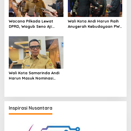
Wacana Pilkada Lewat
Wali Kota Andi Harun Raih
DPRD, Wagub Seno Aji:
Anugerah Kebudayaan PWI
Kaltim Ikuti Keputusan
Pusat 2026 lewat Sarung
Pemerintah Pusat
Samarinda
Wali Kota Samarinda Andi
Harun Masuk Nominasi
Anugerah Kebudayaan PWI
2026
Inspirasi Nusantara