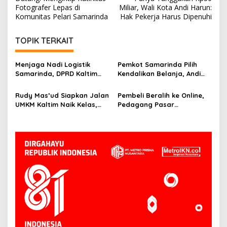
Fotografer Lepas di
Miliar, Wali Kota Andi Harun:
Komunitas Pelari Samarinda
Hak Pekerja Harus Dipenuhi
TOPIK TERKAIT
Menjaga Nadi Logistik
Pemkot Samarinda Pilih
Samarinda, DPRD Kaltim
Kendalikan Belanja, Andi
Segera Tinjau Jembatan
Harun: Jaga APBD Lebih
Mahulu
Penting daripada Berutang
Rudy Mas’ud Siapkan Jalan
Pembeli Beralih ke Online,
UMKM Kaltim Naik Kelas,
Pedagang Pasar
Produk Lokal Bidik Hotel
Tradisional Samarinda Kian
hingga Bandara
Tertekan