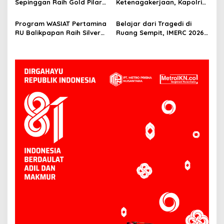
Sepinggan Raih Gold Pilar
Ketenagakerjaan, Kapolri
Lingkungan TJSL & CSR
Minta Aspirasi Buruh
Award 2026
Dikawal Lewat Dialog
Program WASIAT Pertamina
Belajar dari Tragedi di
RU Balikpapan Raih Silver
Ruang Sempit, IMERC 2026
ISRA 2026 lewat Inovasi
Uji Nyali Rescuer
Kesehatan Berbasis Warga
Selamatkan Korban