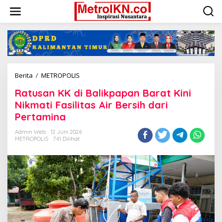
Lewati
ke
konten
Ratusan
Berita
/
METROPOLIS
KK
Ratusan KK di Balikpapan Barat Kini
di
Balikpapan
Nikmati Fasilitas Air Bersih dari
Barat
Pertamina
Kini
Nikmati
Admin Web
12 Juni 2026
Fasilitas
METROPOLIS
741 Dilihat
Air
Bersih
dari
Pertamina