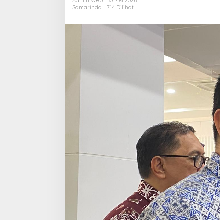
Admin Web
30 Mei 2026
Tetap
Samarinda
714 Dilihat
Jalan