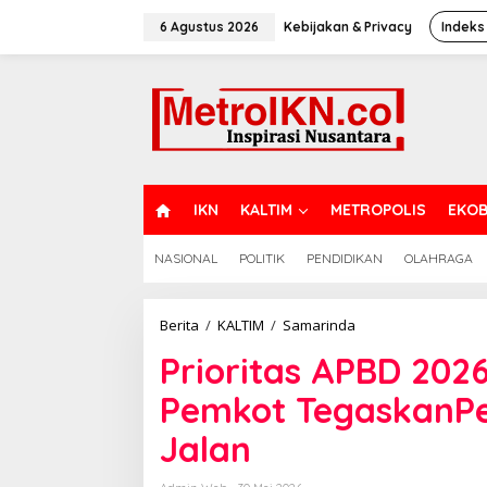
Lewati
ke
6 Agustus 2026
Kebijakan & Privacy
Indeks
konten
H
IKN
KALTIM
METROPOLIS
EKOB
O
M
NASIONAL
POLITIK
PENDIDIKAN
OLAHRAGA
E
Prioritas
Berita
/
KALTIM
/
Samarinda
APBD
Prioritas APBD 202
2026
Terserap
Pemkot TegaskanPe
untuk
Utang,
Jalan
Pemkot
TegaskanPelayana
Dasar