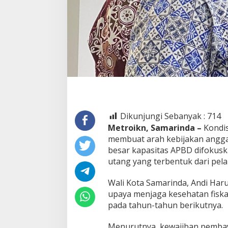
Dikunjungi Sebanyak :
714
Metroikn, Samarinda –
Kondis
membuat arah kebijakan anggar
besar kapasitas APBD difokus
utang yang terbentuk dari pe
Wali Kota Samarinda, Andi Haru
upaya menjaga kesehatan fiska
pada tahun-tahun berikutnya.
Menurutnya, kewajiban pembay