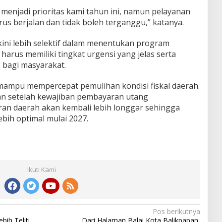
menjadi prioritas kami tahun ini, namun pelayanan
us berjalan dan tidak boleh terganggu,” katanya.
ni lebih selektif dalam menentukan program
arus memiliki tingkat urgensi yang jelas serta
bagi masyarakat.
mampu mempercepat pemulihan kondisi fiskal daerah.
n setelah kewajiban pembayaran utang
aran daerah akan kembali lebih longgar sehingga
bih optimal mulai 2027.
Ikuti Kami
Pos berikutnya
ih Teliti,
Dari Halaman Balai Kota Balikpapan,