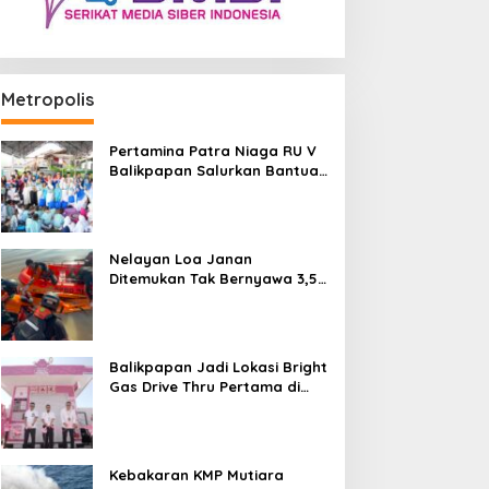
Metropolis
Pertamina Patra Niaga RU V
Balikpapan Salurkan Bantuan
Pendidikan bagi Anak Ring-1
Kilang
Nelayan Loa Janan
Ditemukan Tak Bernyawa 3,5
Kilometer dari Lokasi
Kejadian di Sungai Mahakam
Balikpapan Jadi Lokasi Bright
Gas Drive Thru Pertama di
Indonesia
Kebakaran KMP Mutiara