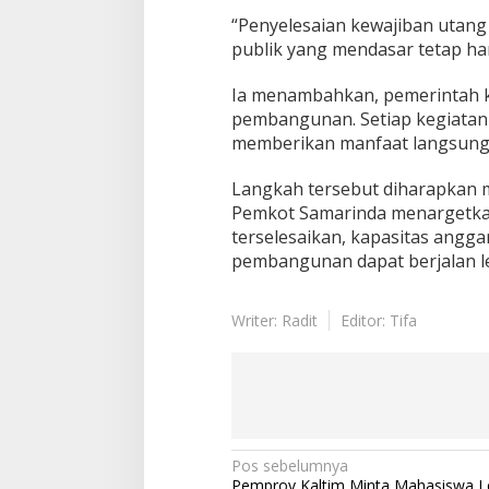
“Penyelesaian kewajiban utang 
publik yang mendasar tetap har
Ia menambahkan, pemerintah ki
pembangunan. Setiap kegiatan h
memberikan manfaat langsung 
Langkah tersebut diharapkan 
Pemkot Samarinda menargetka
terselesaikan, kapasitas angg
pembangunan dapat berjalan le
Writer: Radit
Editor: Tifa
Navigasi
Pos sebelumnya
Pemprov Kaltim Minta Mahasiswa Leb