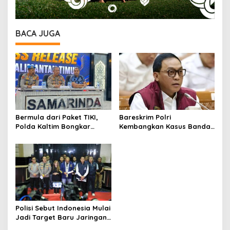
BACA JUGA
Bermula dari Paket TIKI,
Bareskrim Polri
Polda Kaltim Bongkar
Kembangkan Kasus Bandar
Dugaan Jaringan Narkoba
Narkoba Kutai Barat, Eks
Libatkan Kasat Resnarkoba
Kasat Resnarkoba Terseret
Kukar
Polisi Sebut Indonesia Mulai
Jadi Target Baru Jaringan
Judi Online Internasional