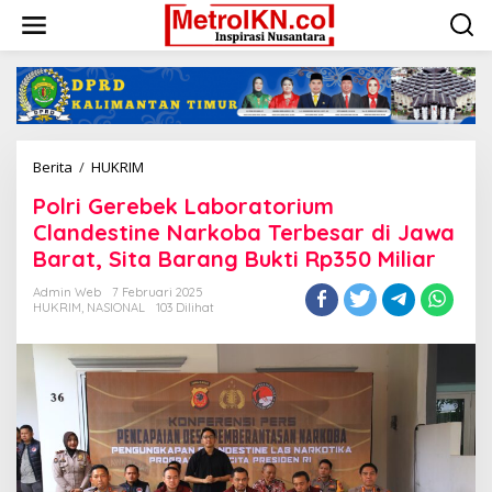
Lewati
ke
konten
Polri
Berita
/
HUKRIM
Gerebek
Polri Gerebek Laboratorium
Laboratorium
Clandestine
Clandestine Narkoba Terbesar di Jawa
Narkoba
Barat, Sita Barang Bukti Rp350 Miliar
Terbesar
di
Admin Web
7 Februari 2025
Jawa
HUKRIM
,
NASIONAL
103 Dilihat
Barat,
Sita
Barang
Bukti
Rp350
Miliar