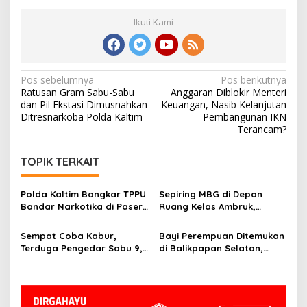
Ikuti Kami
Navigasi
Pos sebelumnya
Pos berikutnya
Ratusan Gram Sabu-Sabu
Anggaran Diblokir Menteri
pos
dan Pil Ekstasi Dimusnahkan
Keuangan, Nasib Kelanjutan
Ditresnarkoba Polda Kaltim
Pembangunan IKN
Terancam?
TOPIK TERKAIT
Polda Kaltim Bongkar TPPU
Sepiring MBG di Depan
Bandar Narkotika di Paser,
Ruang Kelas Ambruk,
Sita Uang Rp1 Miliar dan
Potret Tantangan
Aset 13 Hektare
Pendidikan di Grobogan
Sempat Coba Kabur,
Bayi Perempuan Ditemukan
Terduga Pengedar Sabu 9,9
di Balikpapan Selatan,
Gram Ditangkap Polisi di
Polisi Telusuri CCTV dan
Kutai Timur
Saksi