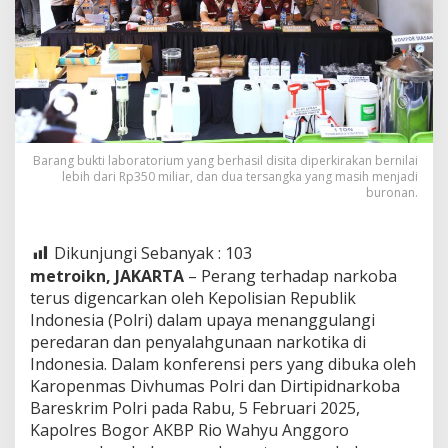
Barang bukti laboratorium yang berhasil disita diperkirakan bernilai
lebih dari Rp350 miliar, dan dua tersangka yang masih menjadi
buronan.
Dikunjungi Sebanyak :
103
metroikn, JAKARTA
– Perang terhadap narkoba
terus digencarkan oleh Kepolisian Republik
Indonesia (Polri) dalam upaya menanggulangi
peredaran dan penyalahgunaan narkotika di
Indonesia. Dalam konferensi pers yang dibuka oleh
Karopenmas Divhumas Polri dan Dirtipidnarkoba
Bareskrim Polri pada Rabu, 5 Februari 2025,
Kapolres Bogor AKBP Rio Wahyu Anggoro