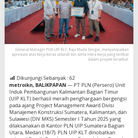
General Manager PLN UIP KLT, Raja Muda Siregar, menyampaikan
apresiasi atas kerja keras seluruh tim serta mitra kerja yang terlibat
dalam proyek tersebut.
Dikunjungi Sebanyak :
62
metroikn, BALIKPAPAN
— PT PLN (Persero) Unit
Induk Pembangunan Kalimantan Bagian Timur
(UIP KLT) berhasil meraih penghargaan bergengsi
pada ajang Project Management Award Divisi
Manajemen Konstruksi Sumatera, Kalimantan, dan
Sulawesi (DIV MKS) Semester I Tahun 2025 yang
dilaksanakan di Kantor PLN UIP Sumatera Bagian
Utara, Medan (18/7). PLN UIP KLT dinobatkan