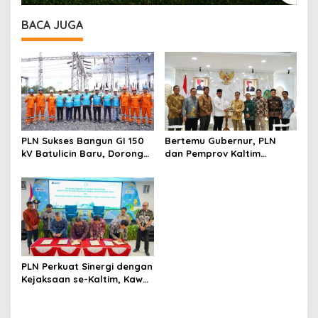
BACA JUGA
PLN Sukses Bangun GI 150
Bertemu Gubernur, PLN
kV Batulicin Baru, Dorong
dan Pemprov Kaltim
Program KEK Indonesia di
Perkuat Sinergi
Batulicin
Pembangunan Daerah
PLN Perkuat Sinergi dengan
Kejaksaan se-Kaltim, Kawal
Proyek Kelistrikan Bebas
Risiko Hukum