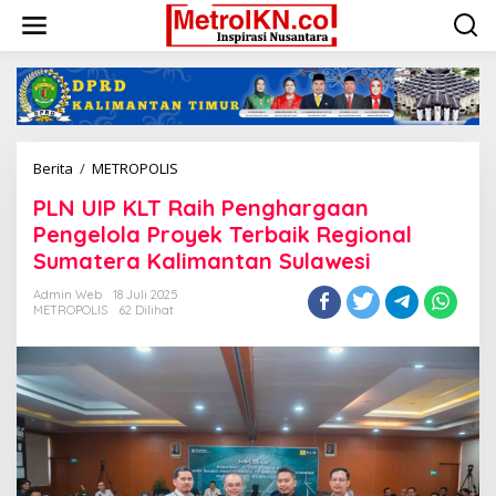
Lewati
ke
konten
PLN
Berita
/
METROPOLIS
UIP
PLN UIP KLT Raih Penghargaan
KLT
Raih
Pengelola Proyek Terbaik Regional
Penghargaan
Sumatera Kalimantan Sulawesi
Pengelola
Proyek
Admin Web
18 Juli 2025
Terbaik
METROPOLIS
62 Dilihat
Regional
Sumatera
Kalimantan
Sulawesi