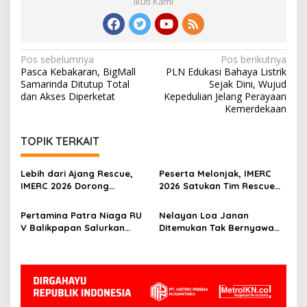
Ikuti Kami
Navigasi
Pos sebelumnya
Pos berikutnya
Pasca Kebakaran, BigMall
PLN Edukasi Bahaya Listrik
pos
Samarinda Ditutup Total
Sejak Dini, Wujud
dan Akses Diperketat
Kepedulian Jelang Perayaan
Kemerdekaan
TOPIK TERKAIT
Lebih dari Ajang Rescue,
Peserta Melonjak, IMERC
IMERC 2026 Dorong
2026 Satukan Tim Rescue
Lahirnya Penyelamat
Indonesia dan Australia di
Kompeten untuk Indonesia
Balikpapan
Pertamina Patra Niaga RU
Nelayan Loa Janan
V Balikpapan Salurkan
Ditemukan Tak Bernyawa
Bantuan Pendidikan bagi
3,5 Kilometer dari Lokasi
Anak Ring-1 Kilang
Kejadian di Sungai
Mahakam