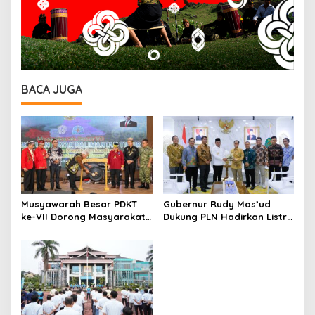
BACA JUGA
Musyawarah Besar PDKT
Gubernur Rudy Mas’ud
ke-VII Dorong Masyarakat
Dukung PLN Hadirkan Listrik
Adat Jadi Aktor
yang Andal dan
Pembangunan IKN
Berkelanjutan di Kaltim