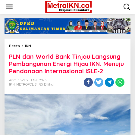
Lewati
ke
konten
PLN
Berita
/
IKN
dan
PLN dan World Bank Tinjau Langsung
World
Bank
Pembangunan Energi Hijau IKN: Menuju
Tinjau
Pendanaan Internasional ISLE-2
Langsung
Pembangunan
Admin Web
1 Mei 2025
Energi
IKN
,
METROPOLIS
85 Dilihat
Hijau
IKN:
Menuju
Pendanaan
Internasional
ISLE-
2