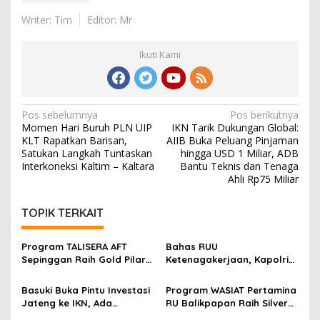
Writer: Tim
Editor: Mr
Ikuti Kami
Navigasi
Pos sebelumnya
Pos berikutnya
Momen Hari Buruh PLN UIP
IKN Tarik Dukungan Global:
pos
KLT Rapatkan Barisan,
AIIB Buka Peluang Pinjaman
Satukan Langkah Tuntaskan
hingga USD 1 Miliar, ADB
Interkoneksi Kaltim – Kaltara
Bantu Teknis dan Tenaga
Ahli Rp75 Miliar
TOPIK TERKAIT
Program TALISERA AFT
Bahas RUU
Sepinggan Raih Gold Pilar
Ketenagakerjaan, Kapolri
Lingkungan TJSL & CSR
Minta Aspirasi Buruh
Award 2026
Dikawal Lewat Dialog
Basuki Buka Pintu Investasi
Program WASIAT Pertamina
Jateng ke IKN, Ada
RU Balikpapan Raih Silver
Tawaran Insentif Fiskal
ISRA 2026 lewat Inovasi