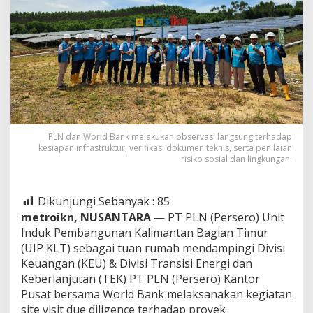
PLN dan World Bank melakukan observasi langsung terhadap
kesiapan infrastruktur, verifikasi dokumen teknis, serta penilaian
risiko sosial dan lingkungan.
Dikunjungi Sebanyak :
85
metroikn, NUSANTARA
— PT PLN (Persero) Unit
Induk Pembangunan Kalimantan Bagian Timur
(UIP KLT) sebagai tuan rumah mendampingi ⁠Divisi
Keuangan (KEU) & Divisi Transisi Energi dan
Keberlanjutan (TEK) PT PLN (Persero) Kantor
Pusat bersama World Bank melaksanakan kegiatan
site visit due diligence terhadap proyek