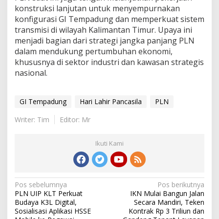
konstruksi lanjutan untuk menyempurnakan
konfigurasi GI Tempadung dan memperkuat sistem
transmisi di wilayah Kalimantan Timur. Upaya ini
menjadi bagian dari strategi jangka panjang PLN
dalam mendukung pertumbuhan ekonomi,
khususnya di sektor industri dan kawasan strategis
nasional.
GI Tempadung
Hari Lahir Pancasila
PLN
Writer: Tim
Editor: Mr
Ikuti Kami
Navigasi
Pos sebelumnya
Pos berikutnya
PLN UIP KLT Perkuat
IKN Mulai Bangun Jalan
pos
Budaya K3L Digital,
Secara Mandiri, Teken
Sosialisasi Aplikasi HSSE
Kontrak Rp 3 Triliun dan