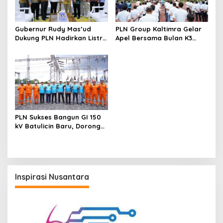
Gubernur Rudy Mas’ud
PLN Group Kaltimra Gelar
Dukung PLN Hadirkan Listrik
Apel Bersama Bulan K3
yang Andal dan
Nasional, Perkuat
Berkelanjutan di Kaltim
Komitmen Zero Harm Zero
Loss
PLN Sukses Bangun GI 150
kV Batulicin Baru, Dorong
Program KEK Indonesia di
Batulicin
Inspirasi Nusantara