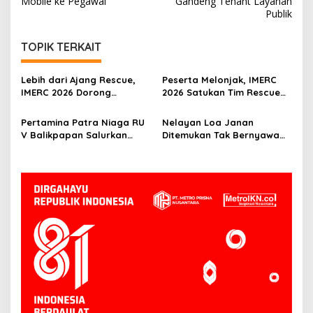
Mobile ke Pegawai
Gandeng Tenant Layanan
Publik
TOPIK TERKAIT
Lebih dari Ajang Rescue,
Peserta Melonjak, IMERC
IMERC 2026 Dorong
2026 Satukan Tim Rescue
Lahirnya Penyelamat
Indonesia dan Australia di
Kompeten untuk Indonesia
Balikpapan
Pertamina Patra Niaga RU
Nelayan Loa Janan
V Balikpapan Salurkan
Ditemukan Tak Bernyawa
Bantuan Pendidikan bagi
3,5 Kilometer dari Lokasi
Anak Ring-1 Kilang
Kejadian di Sungai
Mahakam