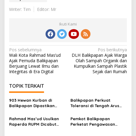
Writer: Tim
Editor: Mr
Ikuti Kami
Navigasi
Pos sebelumnya
Pos berikutnya
Wali Kota Rahmad Mas’ud
DLH Balikpapan Ajak Warga
pos
Ajak Pemuda Balikpapan
Olah Sampah Organik dan
Berjuang Lewat Ilmu dan
Kumpulkan Sampah Plastik
Integritas di Era Digital
Sejak dari Rumah
TOPIK TERKAIT
903 Hewan Kurban di
Balikpapan Perkuat
Balikpapan Dipastikan
Toleransi di Tengah Arus
Sehat, Aman Disembelih
Pendatang IKN
Rahmad Mas’ud Usulkan
Pemkot Balikpapan
Raperda RUPM Dicabut
Perketat Pengawasan
dari Propemperda 2026
Kurban, Wawali Minta
Limbah Penyembelihan