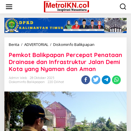
Lewati
ke
konten
Pemkot
Berita
/
ADVERTORIAL
/
Diskominfo Balikpapan
Balikpapan
Pemkot Balikpapan Percepat Penataan
Percepat
Penataan
Drainase dan Infrastruktur Jalan Demi
Drainase
Kota yang Nyaman dan Aman
dan
Infrastruktur
Admin Web
28 Oktober 2025
Jalan
Diskominfo Balikpapan
220 Dilihat
Demi
Kota
yang
Nyaman
dan
Aman