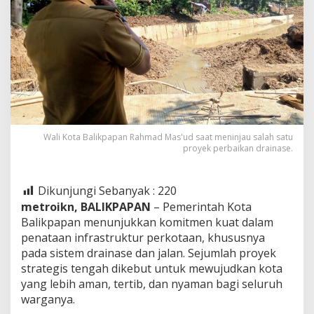
Wali Kota Balikpapan Rahmad Mas'ud saat meninjau salah satu
proyek perbaikan drainase.
Dikunjungi Sebanyak :
220
metroikn, BALIKPAPAN
– Pemerintah Kota
Balikpapan menunjukkan komitmen kuat dalam
penataan infrastruktur perkotaan, khususnya
pada sistem drainase dan jalan. Sejumlah proyek
strategis tengah dikebut untuk mewujudkan kota
yang lebih aman, tertib, dan nyaman bagi seluruh
warganya.