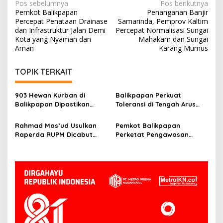
Navigasi
Pos sebelumnya
Pos berikutnya
Pemkot Balikpapan
Penanganan Banjir
pos
Percepat Penataan Drainase
Samarinda, Pemprov Kaltim
dan Infrastruktur Jalan Demi
Percepat Normalisasi Sungai
Kota yang Nyaman dan
Mahakam dan Sungai
Aman
Karang Mumus
TOPIK TERKAIT
903 Hewan Kurban di
Balikpapan Perkuat
Balikpapan Dipastikan
Toleransi di Tengah Arus
Sehat, Aman Disembelih
Pendatang IKN
Rahmad Mas’ud Usulkan
Pemkot Balikpapan
Raperda RUPM Dicabut
Perketat Pengawasan
dari Propemperda 2026
Kurban, Wawali Minta
Limbah Penyembelihan
Dikelola Baik