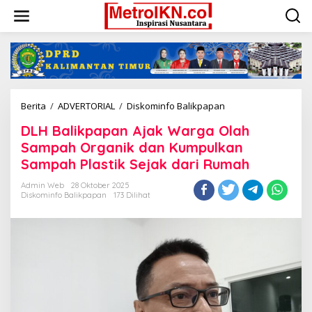
Lewati
ke
konten
DLH
Berita
/
ADVERTORIAL
/
Diskominfo Balikpapan
Balikpapan
DLH Balikpapan Ajak Warga Olah
Ajak
Warga
Sampah Organik dan Kumpulkan
Olah
Sampah Plastik Sejak dari Rumah
Sampah
Organik
Admin Web
28 Oktober 2025
dan
Diskominfo Balikpapan
173 Dilihat
Kumpulkan
Sampah
Plastik
Sejak
dari
Rumah