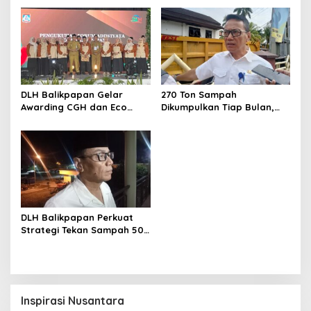
DLH Balikpapan Gelar
270 Ton Sampah
Awarding CGH dan Eco
Dikumpulkan Tiap Bulan,
Office 2025, Dorong Kota
DLH Balikpapan Ajak
Berbudaya Lingkungan
Warga Jaga Kebersihan
Laut
DLH Balikpapan Perkuat
Strategi Tekan Sampah 50
Persen pada 2025
Inspirasi Nusantara