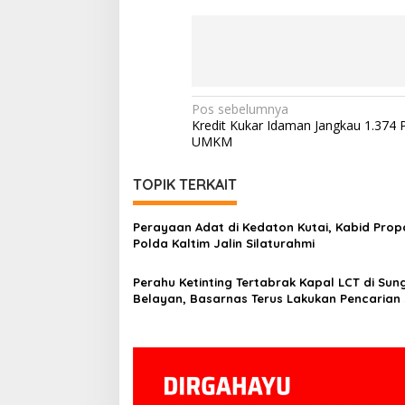
Navigasi
Pos sebelumnya
Kredit Kukar Idaman Jangkau 1.374 
pos
UMKM
TOPIK TERKAIT
Perayaan Adat di Kedaton Kutai, Kabid Pro
Polda Kaltim Jalin Silaturahmi
Perahu Ketinting Tertabrak Kapal LCT di Sun
Belayan, Basarnas Terus Lakukan Pencarian
Orang Hilang