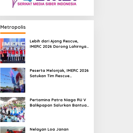
Metropolis
Lebih dari Ajang Rescue,
IMERC 2026 Dorong Lahirnya
Penyelamat Kompeten untuk
Indonesia
Peserta Melonjak, IMERC 2026
Satukan Tim Rescue
Indonesia dan Australia di
Balikpapan
Pertamina Patra Niaga RU V
Balikpapan Salurkan Bantuan
Pendidikan bagi Anak Ring-1
Kilang
Nelayan Loa Janan