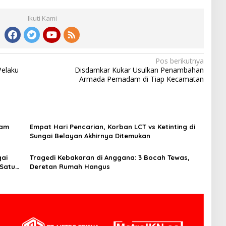
Ikuti Kami
Pos berikutnya
Pelaku
Disdamkar Kukar Usulkan Penambahan
Armada Pemadam di Tiap Kecamatan
pam
Empat Hari Pencarian, Korban LCT vs Ketinting di
Sungai Belayan Akhirnya Ditemukan
gai
Tragedi Kebakaran di Anggana: 3 Bocah Tewas,
 Satu
Deretan Rumah Hangus