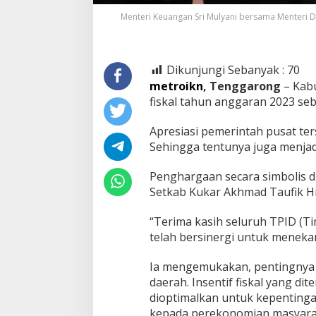
Menteri Keuangan Sri Mulyani bersama Menteri D
Dikunjungi Sebanyak :
70
metroikn
, Tenggarong
– Kabu
fiskal tahun anggaran 2023 sebe
Apresiasi pemerintah pusat te
Sehingga tentunya juga menja
Penghargaan secara simbolis d
Setkab Kukar Akhmad Taufik Hi
“Terima kasih seluruh TPID (Ti
telah bersinergi untuk menekan 
Ia mengemukakan, pentingnya p
daerah. Insentif fiskal yang d
dioptimalkan untuk kepentinga
kepada perekonomian masyara