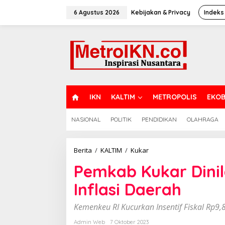
Lewati
ke
6 Agustus 2026
Kebijakan & Privacy
Indeks
konten
H
IKN
KALTIM
METROPOLIS
EKOB
O
M
NASIONAL
POLITIK
PENDIDIKAN
OLAHRAGA
E
Pemkab
Berita
/
KALTIM
/
Kukar
Kukar
Pemkab Kukar Dinil
Dinilai
Sukses
Inflasi Daerah
Kendalikan
Inflasi
Daerah
Kemenkeu RI Kucurkan Insentif Fiskal Rp9,8
Admin Web
7 Oktober 2023