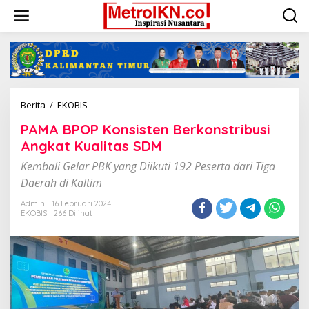
Lewati
ke
konten
PAMA
Berita
/
EKOBIS
BPOP
PAMA BPOP Konsisten Berkonstribusi
Konsisten
Berkonstribusi
Angkat Kualitas SDM
Angkat
Kembali Gelar PBK yang Diikuti 192 Peserta dari Tiga
Kualitas
SDM
Daerah di Kaltim
Admin
16 Februari 2024
EKOBIS
266 Dilihat