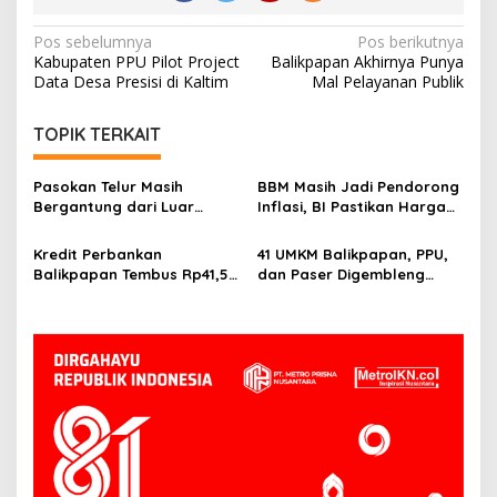
Navigasi
Pos sebelumnya
Pos berikutnya
Kabupaten PPU Pilot Project
Balikpapan Akhirnya Punya
pos
Data Desa Presisi di Kaltim
Mal Pelayanan Publik
TOPIK TERKAIT
Pasokan Telur Masih
BBM Masih Jadi Pendorong
Bergantung dari Luar
Inflasi, BI Pastikan Harga
Kaltim, BI Balikpapan
Pangan di Balikpapan dan
Siapkan Peternak Baru
PPU Terkendali
Kredit Perbankan
41 UMKM Balikpapan, PPU,
Balikpapan Tembus Rp41,5
dan Paser Digembleng
Triliun, Investasi Jadi
Tembus Pasar Ekspor
Penggerak Utama