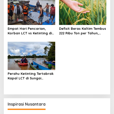
Empat Hari Pencarian,
Defisit Beras Kaltim Tembus
Korban LCT vs Ketinting di
222 Ribu Ton per Tahun,
Sungai Belayan Akhirnya
Ketergantungan Pasokan
Ditemukan
Luar Daerah Masih Tinggi
Perahu Ketinting Tertabrak
Kapal LCT di Sungai
Belayan, Basarnas Terus
Lakukan Pencarian Satu
Orang Hilang
Inspirasi Nusantara