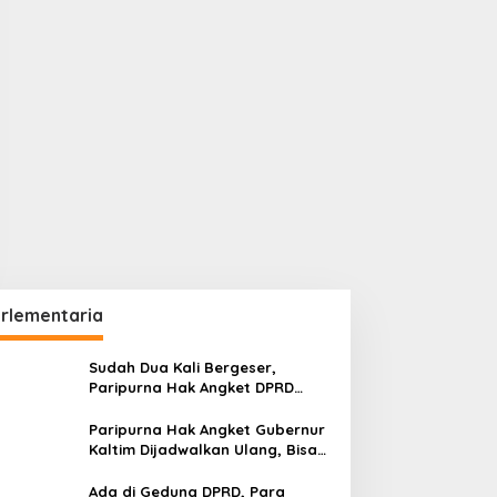
rlementaria
Sudah Dua Kali Bergeser,
Paripurna Hak Angket DPRD
Kaltim Belum Juga Digelar
Paripurna Hak Angket Gubernur
Kaltim Dijadwalkan Ulang, Bisa
Digelar Hingga Tiga Kali Sidang
Ada di Gedung DPRD, Para