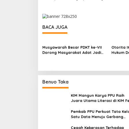
BACA JUGA
Musyawarah Besar PDKT ke-VII
Otorita 
Dorong Masyarakat Adat Jadi
Hukum Da
Aktor Pembangunan IKN
Dukung 
Benuo Taka
KIM Mangun Karya PPU Raih
Juara Utama Literasi di KIM F
2025, Angkat Budaya Paser k
Panggung Nasional
Pemkab PPU Perkuat Tata Kel
Satu Data Menuju Gerbang
Nusantara yang Terpadu
Cegah Kekerasan Terhadap