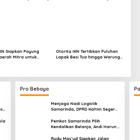
IKN Siapkan Payung
Otorita IKN Tertibkan Puluhan
erah Mitra untuk
Lapak Besi Tua hingga Warung
Ekonomi Nusantara
Tuak Ilegal
Pro Bebaya
Pa
Menjaga Nadi Logistik
est
Samarinda, DPRD Kaltim Segera
e
Tinjau Jembatan Mahulu
ola
Pemkot Samarinda Pilih
Kendalikan Belanja, Andi Harun:
Jaga APBD Lebih Penting
daripada Berutang
Rudy Mas’ud Siapkan Jalan