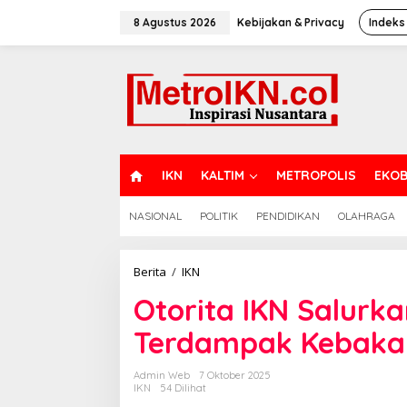
Lewati
ke
8 Agustus 2026
Kebijakan & Privacy
Indeks
konten
H
IKN
KALTIM
METROPOLIS
EKOB
O
M
NASIONAL
POLITIK
PENDIDIKAN
OLAHRAGA
E
Otorita
Berita
/
IKN
IKN
Otorita IKN Salurk
Salurkan
Bantuan
Terdampak Kebakar
untuk
Pekerja
Terdampak
Admin Web
7 Oktober 2025
Kebakaran
IKN
54 Dilihat
Hunian