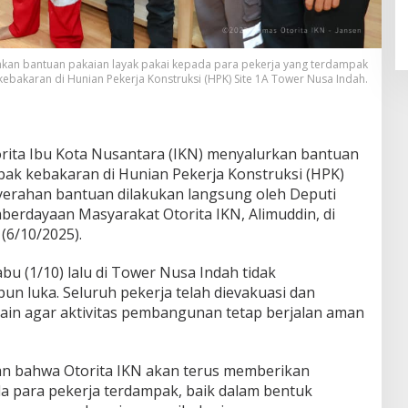
ahkan bantuan pakaian layak pakai kepada para pekerja yang terdampak
kebakaran di Hunian Pekerja Konstruksi (HPK) Site 1A Tower Nusa Indah.
ita Ibu Kota Nusantara (IKN) menyalurkan bantuan
pak kebakaran di Hunian Pekerja Konstruksi (HPK)
yerahan bantuan dilakukan langsung oleh Deputi
berdayaan Masyarakat Otorita IKN, Alimuddin, di
(6/10/2025).
bu (1/10) lalu di Tower Nusa Indah tidak
n luka. Seluruh pekerja telah dievakuasi dan
lain agar aktivitas pembangunan tetap berjalan aman
n bahwa Otorita IKN akan terus memberikan
a para pekerja terdampak, baik dalam bentuk