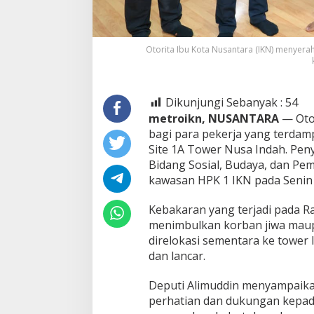
Otorita Ibu Kota Nusantara (IKN) menyer
Dikunjungi Sebanyak :
54
metroikn, NUSANTARA
— Otor
bagi para pekerja yang terdam
Site 1A Tower Nusa Indah. Pen
Bidang Sosial, Budaya, dan Pem
kawasan HPK 1 IKN pada Senin 
Kebakaran yang terjadi pada Ra
menimbulkan korban jiwa maupu
direlokasi sementara ke tower 
dan lancar.
Deputi Alimuddin menyampaika
perhatian dan dukungan kepad