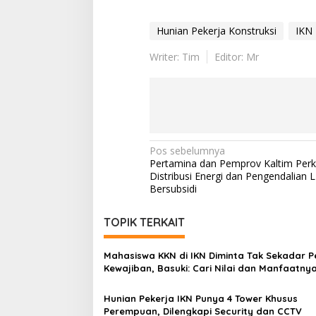
Hunian Pekerja Konstruksi
IKN
Writer: Tim
Editor: Mr
Navigasi
Pos sebelumnya
Pertamina dan Pemprov Kaltim Perku
pos
Distribusi Energi dan Pengendalian 
Bersubsidi
TOPIK TERKAIT
Mahasiswa KKN di IKN Diminta Tak Sekadar P
Kewajiban, Basuki: Cari Nilai dan Manfaatny
Hunian Pekerja IKN Punya 4 Tower Khusus
Perempuan, Dilengkapi Security dan CCTV