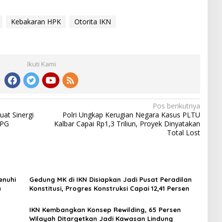
Kebakaran HPK
Otorita IKN
Ikuti Kami
Pos berikutnya
at Sinergi
Polri Ungkap Kerugian Negara Kasus PLTU
LPG
Kalbar Capai Rp1,3 Triliun, Proyek Dinyatakan
Total Lost
enuhi
Gedung MK di IKN Disiapkan Jadi Pusat Peradilan
a
Konstitusi, Progres Konstruksi Capai 12,41 Persen
IKN Kembangkan Konsep Rewilding, 65 Persen
Wilayah Ditargetkan Jadi Kawasan Lindung