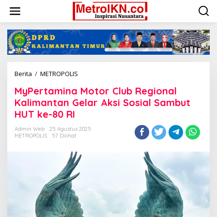
Lewati
ke
konten
MyPertamina
Berita
/
METROPOLIS
Motor
MyPertamina Motor Club Regional
Club
Regional
Kalimantan Gelar Aksi Sosial Sambut
Kalimantan
HUT ke-80 RI
Gelar
Aksi
Admin Web
25 Agustus 2025
Sosial
METROPOLIS
57 Dilihat
Sambut
HUT
ke-
80
RI