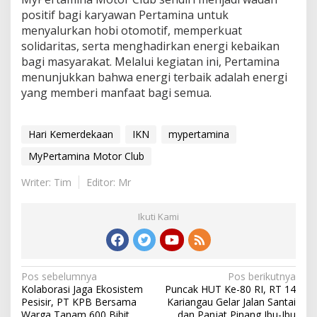
positif bagi karyawan Pertamina untuk
menyalurkan hobi otomotif, memperkuat
solidaritas, serta menghadirkan energi kebaikan
bagi masyarakat. Melalui kegiatan ini, Pertamina
menunjukkan bahwa energi terbaik adalah energi
yang memberi manfaat bagi semua.
Hari Kemerdekaan
IKN
mypertamina
MyPertamina Motor Club
Writer: Tim
Editor: Mr
Ikuti Kami
Navigasi
Pos sebelumnya
Pos berikutnya
Kolaborasi Jaga Ekosistem
Puncak HUT Ke-80 RI, RT 14
pos
Pesisir, PT KPB Bersama
Kariangau Gelar Jalan Santai
Warga Tanam 600 Bibit
dan Panjat Pinang Ibu-Ibu