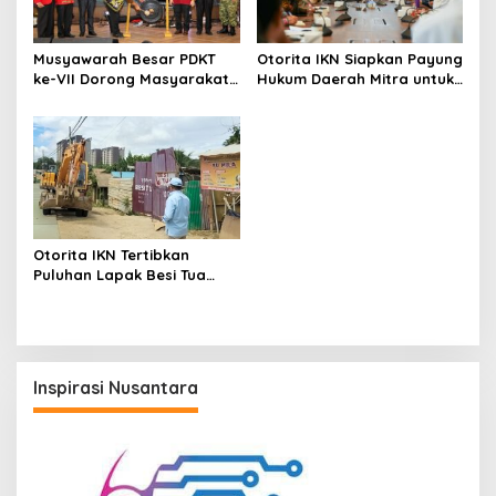
Musyawarah Besar PDKT
Otorita IKN Siapkan Payung
ke-VII Dorong Masyarakat
Hukum Daerah Mitra untuk
Adat Jadi Aktor
Dukung Ekonomi Nusantara
Pembangunan IKN
Otorita IKN Tertibkan
Puluhan Lapak Besi Tua
hingga Warung Tuak Ilegal
Inspirasi Nusantara