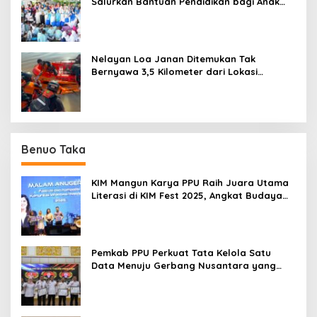
Salurkan Bantuan Pendidikan bagi Anak
Ring-1 Kilang
Nelayan Loa Janan Ditemukan Tak
Bernyawa 3,5 Kilometer dari Lokasi
Kejadian di Sungai Mahakam
Benuo Taka
KIM Mangun Karya PPU Raih Juara Utama
Literasi di KIM Fest 2025, Angkat Budaya
Paser ke Panggung Nasional
Pemkab PPU Perkuat Tata Kelola Satu
Data Menuju Gerbang Nusantara yang
Terpadu