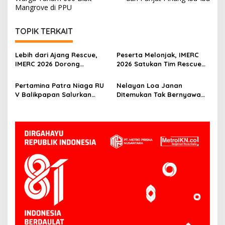
Mangrove di PPU
TOPIK TERKAIT
Lebih dari Ajang Rescue,
Peserta Melonjak, IMERC
IMERC 2026 Dorong
2026 Satukan Tim Rescue
Lahirnya Penyelamat
Indonesia dan Australia di
Kompeten untuk Indonesia
Balikpapan
Pertamina Patra Niaga RU
Nelayan Loa Janan
V Balikpapan Salurkan
Ditemukan Tak Bernyawa
Bantuan Pendidikan bagi
3,5 Kilometer dari Lokasi
Anak Ring-1 Kilang
Kejadian di Sungai
Mahakam