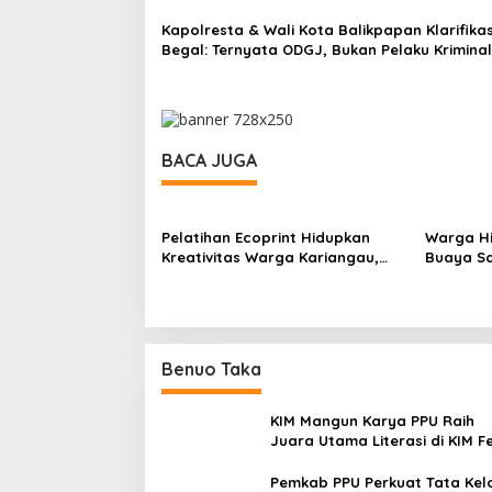
Kapolresta & Wali Kota Balikpapan Klarifikas
Begal: Ternyata ODGJ, Bukan Pelaku Kriminal
BACA JUGA
Pelatihan Ecoprint Hidupkan
Warga Hi
Kreativitas Warga Kariangau,
Buaya Sa
Dorong Keterampilan dan
Karianga
Kerajinan Ramah Lingkungan
Pencaria
Benuo Taka
KIM Mangun Karya PPU Raih
Juara Utama Literasi di KIM F
2025, Angkat Budaya Paser k
Panggung Nasional
Pemkab PPU Perkuat Tata Kel