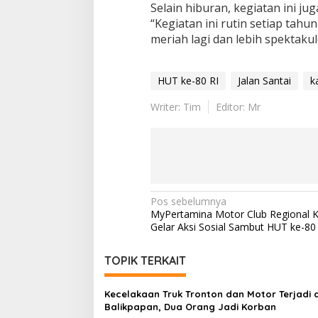
Selain hiburan, kegiatan ini j
“Kegiatan ini rutin setiap tahu
meriah lagi dan lebih spektaku
HUT ke-80 RI
Jalan Santai
k
Writer: Tim
Editor: Mr
Navigasi
Pos sebelumnya
MyPertamina Motor Club Regional 
pos
Gelar Aksi Sosial Sambut HUT ke-80
TOPIK TERKAIT
Kecelakaan Truk Tronton dan Motor Terjadi d
Balikpapan, Dua Orang Jadi Korban