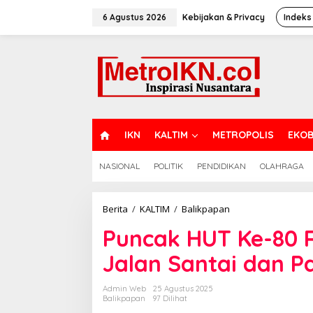
Lewati
ke
6 Agustus 2026
Kebijakan & Privacy
Indeks
konten
H
IKN
KALTIM
METROPOLIS
EKOB
O
M
NASIONAL
POLITIK
PENDIDIKAN
OLAHRAGA
E
Puncak
Berita
/
KALTIM
/
Balikpapan
HUT
Puncak HUT Ke-80 R
Ke-
80
Jalan Santai dan Pa
RI,
RT
14
Admin Web
25 Agustus 2025
Kariangau
Balikpapan
97 Dilihat
Gelar