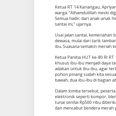
Ketua RT 14 Kariangau, Apriyan
warga. “Alhamdulillah meski di
Semua hadir, dari anak-anak hi
santai ini,” ujarnya.
Usai jalan santai, kemeriahan
dewasa, mulai dari tarik tamba
ibu. Suasana semakin meriah ke
Ketua Panitia HUT ke-80 RI RT
khusus ibu-ibu menjadi daya tar
adakan untuk ibu-ibu, agar te
pohon pinang sudah kita sesuaik
bawah, dua ibu-ibu di bagian ata
Dalam lomba tersebut, peserta
elektronik seperti kompor, ble
tunai senilai Rp500 ribu diberi
dan mencabut bendera merah p