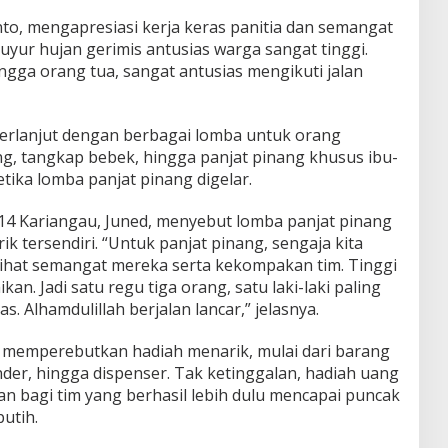
to, mengapresiasi kerja keras panitia dan semangat
guyur hujan gerimis antusias warga sangat tinggi.
ngga orang tua, sangat antusias mengikuti jalan
 berlanjut dengan berbagai lomba untuk orang
ng, tangkap bebek, hingga panjat pinang khusus ibu-
tika lomba panjat pinang digelar.
 14 Kariangau, Juned, menyebut lomba panjat pinang
ik tersendiri. “Untuk panjat pinang, sengaja kita
rlihat semangat mereka serta kekompakan tim. Tinggi
an. Jadi satu regu tiga orang, satu laki-laki paling
s. Alhamdulillah berjalan lancar,” jelasnya.
 memperebutkan hadiah menarik, mulai dari barang
nder, hingga dispenser. Tak ketinggalan, hadiah uang
kan bagi tim yang berhasil lebih dulu mencapai puncak
utih.