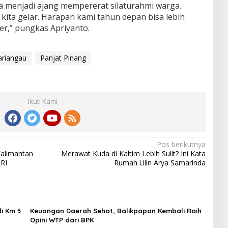
uga menjadi ajang mempererat silaturahmi warga.
n kita gelar. Harapan kami tahun depan bisa lebih
ler,” pungkas Apriyanto.
ariangau
Panjat Pinang
Ikuti Kami
Pos berikutnya
Kalimantan
Merawat Kuda di Kaltim Lebih Sulit? Ini Kata
 RI
Rumah Ulin Arya Samarinda
i Km 5
Keuangan Daerah Sehat, Balikpapan Kembali Raih
Opini WTP dari BPK