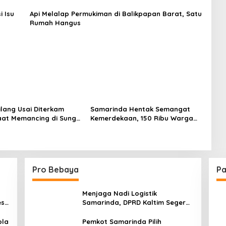
i Isu
Api Melalap Permukiman di Balikpapan Barat, Satu
Rumah Hangus
lang Usai Diterkam
Samarinda Hentak Semangat
at Memancing di Sungai
Kemerdekaan, 150 Ribu Warga
u, SAR Lakukan
Padati Karnaval Merah Putih HUT
n
Ke-80 RI
Pro Bebaya
Pa
Menjaga Nadi Logistik
est
Samarinda, DPRD Kaltim Segera
e
Tinjau Jembatan Mahulu
ola
Pemkot Samarinda Pilih