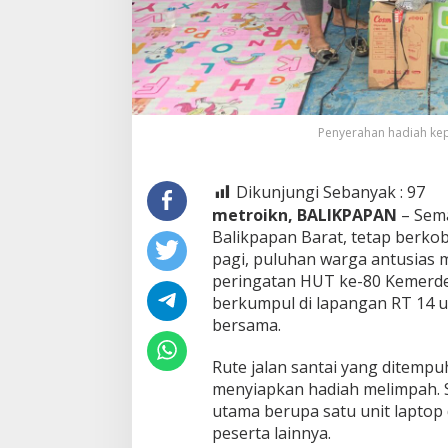
Penyerahan hadiah kepa
Dikunjungi Sebanyak :
97
metroikn, BALIKPAPAN
– Sema
Balikpapan Barat, tetap berkob
pagi, puluhan warga antusias m
peringatan HUT ke-80 Kemerdek
berkumpul di lapangan RT 14 
bersama.
Rute jalan santai yang ditempu
menyiapkan hadiah melimpah. S
utama berupa satu unit laptop 
peserta lainnya.