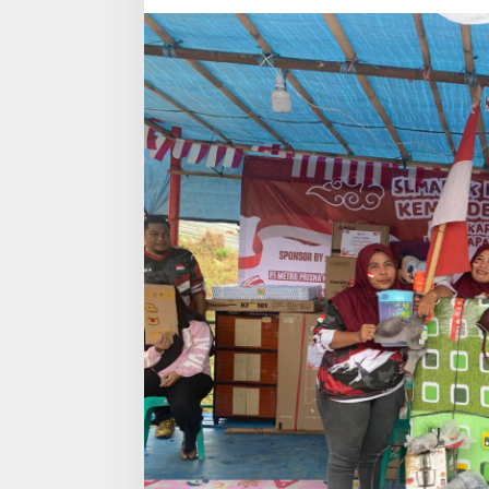
Jalan
Santai
dan
Panjat
Pinang
Ibu-
Ibu