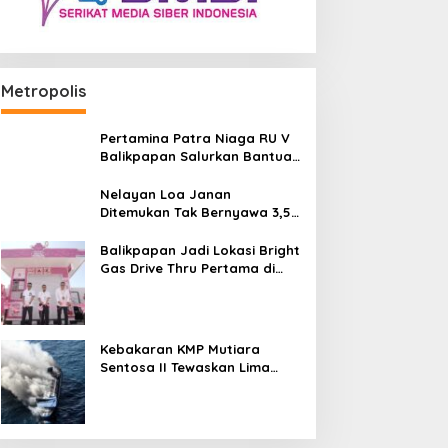
Metropolis
Pertamina Patra Niaga RU V
Balikpapan Salurkan Bantuan
Pendidikan bagi Anak Ring-1
Kilang
Nelayan Loa Janan
Ditemukan Tak Bernyawa 3,5
Kilometer dari Lokasi
Kejadian di Sungai Mahakam
Balikpapan Jadi Lokasi Bright
Gas Drive Thru Pertama di
Indonesia
Kebakaran KMP Mutiara
Sentosa II Tewaskan Lima
Orang, Pemerintah Pastikan
Penyebab Diusut