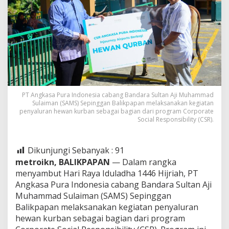
PT Angkasa Pura Indonesia cabang Bandara Sultan Aji Muhammad
Sulaiman (SAMS) Sepinggan Balikpapan melaksanakan kegiatan
penyaluran hewan kurban sebagai bagian dari program Corporate
Social Responsibility (CSR).
Dikunjungi Sebanyak :
91
metroikn,
BALIKPAPAN
— Dalam rangka
menyambut Hari Raya Iduladha 1446 Hijriah, PT
Angkasa Pura Indonesia cabang Bandara Sultan Aji
Muhammad Sulaiman (SAMS) Sepinggan
Balikpapan melaksanakan kegiatan penyaluran
hewan kurban sebagai bagian dari program