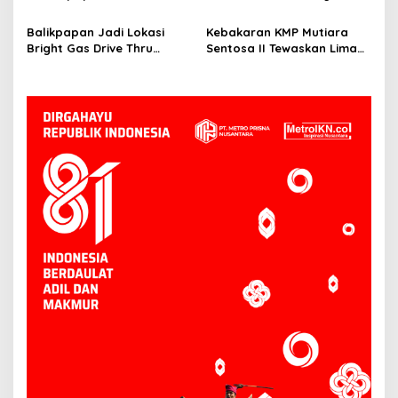
Bantuan Pendidikan bagi
3,5 Kilometer dari Lokasi
Anak Ring-1 Kilang
Kejadian di Sungai
Balikpapan Jadi Lokasi
Kebakaran KMP Mutiara
Mahakam
Bright Gas Drive Thru
Sentosa II Tewaskan Lima
Pertama di Indonesia
Orang, Pemerintah
Pastikan Penyebab Diusut