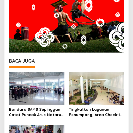
BACA JUGA
Bandara SAMS Sepinggan
Tingkatkan Layanan
Catat Puncak Arus Nataru,
Penumpang, Area Check-In
Posko Terpadu Resmi
Timur Bandara Sepinggan
Ditutup
Kembali Beroperasi Mulai 3
Januari 2026