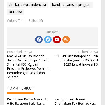
Angkasa Pura Indonesia
bandara sams sepinggan
iduladha
Writer: Tim
Editor: Mr
Ikuti Kami
Navigasi
Pos sebelumnya
Pos berikutnya
Masjid Al Ula Balikpapan
PT KPI Unit Balikpapan Raih
pos
dapat Bantuan Sapi Kurban
Penghargaan di ICC OSH
Simental 830 Kg dari
2025 Lewat Inovasi K3
Presiden Prabowo, Pemkot:
Pertimbangan Sosial dan
Sejarah
TOPIK TERKAIT
Pertamina Patra Niaga RU
Nelayan Loa Janan
V Balikpapan Salurkan
Ditemukan Tak Bernyawa