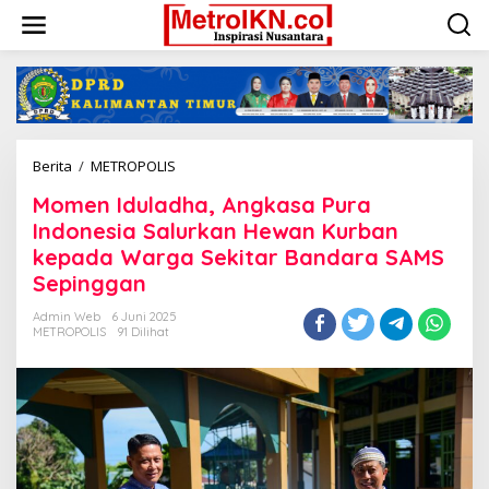
Lewati
ke
konten
Momen
Berita
/
METROPOLIS
Iduladha,
Momen Iduladha, Angkasa Pura
Angkasa
Pura
Indonesia Salurkan Hewan Kurban
Indonesia
kepada Warga Sekitar Bandara SAMS
Salurkan
Sepinggan
Hewan
Kurban
Admin Web
6 Juni 2025
kepada
METROPOLIS
91 Dilihat
Warga
Sekitar
Bandara
SAMS
Sepinggan