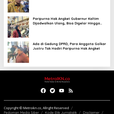
Paripurna Hak Angket Gubernur Kaltim
Dijadwalkan Ulang, Bisa Digelar Hingga
Tiga Kali Sidang
Ada di Gedung DPRD, Para Anggota Golkar
Justru Tak Hadiri Paripurna Hak Angket
Copyright © Metroikn.co, Allright Reserved
Pedoman Media Siber
Kode Etik Jurnalistik
Disclaimer