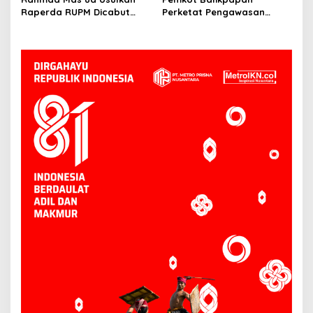
Raperda RUPM Dicabut
Perketat Pengawasan
dari Propemperda 2026
Kurban, Wawali Minta
Limbah Penyembelihan
Dikelola Baik