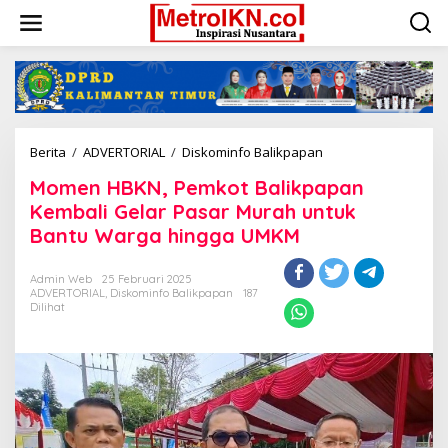
Lewati
ke
konten
Momen
Berita
/
ADVERTORIAL
/
Diskominfo Balikpapan
HBKN,
Momen HBKN, Pemkot Balikpapan
Pemkot
Balikpapan
Kembali Gelar Pasar Murah untuk
Kembali
Bantu Warga hingga UMKM
Gelar
Pasar
Murah
Admin Web
25 Februari 2025
ADVERTORIAL
,
Diskominfo Balikpapan
187
untuk
Dilihat
Bantu
Warga
hingga
UMKM