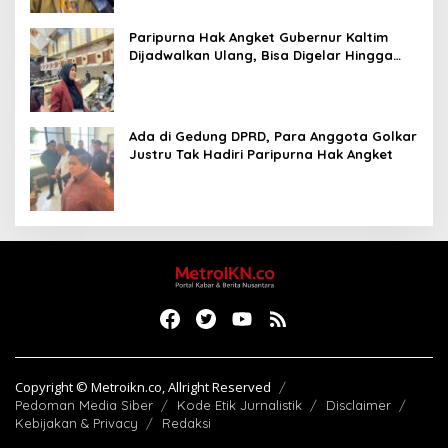
Paripurna Hak Angket Gubernur Kaltim
Dijadwalkan Ulang, Bisa Digelar Hingga
Tiga Kali Sidang
Ada di Gedung DPRD, Para Anggota Golkar
Justru Tak Hadiri Paripurna Hak Angket
Copyright © Metroikn.co, Allright Reserved
Pedoman Media Siber
Kode Etik Jurnalistik
Disclaimer
Kebijakan & Privacy
Redaksi