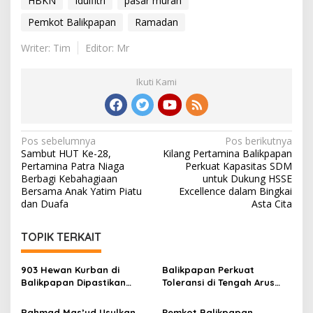
HBKN
Idulfitri
pasar murah
Pemkot Balikpapan
Ramadan
Writer: Tim
Editor: Mr
Ikuti Kami
Navigasi
Pos sebelumnya
Pos berikutnya
Sambut HUT Ke-28,
Kilang Pertamina Balikpapan
pos
Pertamina Patra Niaga
Perkuat Kapasitas SDM
Berbagi Kebahagiaan
untuk Dukung HSSE
Bersama Anak Yatim Piatu
Excellence dalam Bingkai
dan Duafa
Asta Cita
TOPIK TERKAIT
903 Hewan Kurban di
Balikpapan Perkuat
Balikpapan Dipastikan
Toleransi di Tengah Arus
Sehat, Aman Disembelih
Pendatang IKN
Rahmad Mas’ud Usulkan
Pemkot Balikpapan