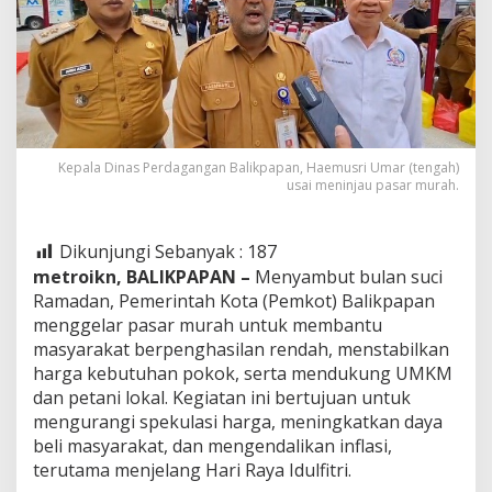
Kepala Dinas Perdagangan Balikpapan, Haemusri Umar (tengah)
usai meninjau pasar murah.
Dikunjungi Sebanyak :
187
metroikn, BALIKPAPAN –
Menyambut bulan suci
Ramadan, Pemerintah Kota (Pemkot) Balikpapan
menggelar pasar murah untuk membantu
masyarakat berpenghasilan rendah, menstabilkan
harga kebutuhan pokok, serta mendukung UMKM
dan petani lokal. Kegiatan ini bertujuan untuk
mengurangi spekulasi harga, meningkatkan daya
beli masyarakat, dan mengendalikan inflasi,
terutama menjelang Hari Raya Idulfitri.