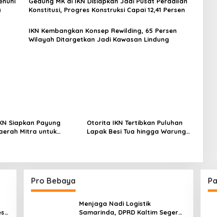
enuhi
Gedung MK di IKN Disiapkan Jadi Pusat Peradilan
a
Konstitusi, Progres Konstruksi Capai 12,41 Persen
IKN Kembangkan Konsep Rewilding, 65 Persen
Wilayah Ditargetkan Jadi Kawasan Lindung
IKN Siapkan Payung
Otorita IKN Tertibkan Puluhan
erah Mitra untuk
Lapak Besi Tua hingga Warung
Ekonomi Nusantara
Tuak Ilegal
Pro Bebaya
Pa
Menjaga Nadi Logistik
est
Samarinda, DPRD Kaltim Segera