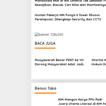
Mahasiswa KKN di IKN Diminta Tak Sekadar P
Kewajiban, Basuki: Cari Nilai dan Manfaatny
Hunian Pekerja IKN Punya 4 Tower Khusus
Perempuan, Dilengkapi Security dan CCTV
BACA JUGA
Musyawarah Besar PDKT ke-VII
Otorita 
Dorong Masyarakat Adat Jadi
Hukum Da
Aktor Pembangunan IKN
Dukung 
Benuo Taka
KIM Mangun Karya PPU Raih
Juara Utama Literasi di KIM F