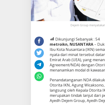
Dejem Group menyatakan mi
Dikunjungi Sebanyak :
54
metroikn, NUSANTARA
– Duku
Ibu Kota Nusantara (IKN) semak
nyata dari minat tersebut data
Emirat Arab (UEA), yang menan
Agreement/NDA) dengan Otorit
menanamkan modal di kawasan 
Penandatanganan NDA dilakuka
Otorita IKN, Agung Wicaksono,
langsung oleh Kepala Otorita I
merupakan tindak lanjut dari 
Ayedh Dejem Group, Ayedh Deje