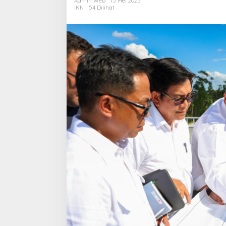
Admin Web
15 Mei 2025
dengan
IKN
54 Dilihat
Otorita
IKN
untuk
Kembangkan
Kawasan
Strategis