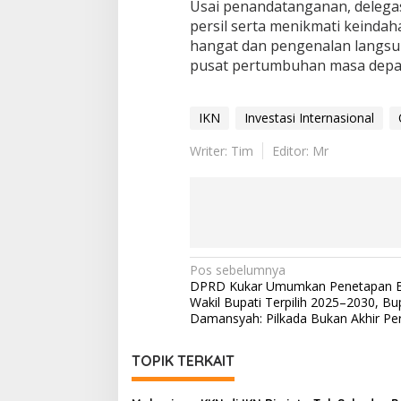
Usai penandatanganan, delegas
persil serta menikmati keinda
hangat dan pengenalan langsu
pusat pertumbuhan masa depan
IKN
Investasi Internasional
Writer: Tim
Editor: Mr
Navigasi
Pos sebelumnya
DPRD Kukar Umumkan Penetapan B
pos
Wakil Bupati Terpilih 2025–2030, Bup
Damansyah: Pilkada Bukan Akhir Pe
TOPIK TERKAIT