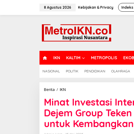
Lewati
ke
8 Agustus 2026
Kebijakan & Privacy
Indeks
konten
H
IKN
KALTIM
METROPOLIS
EKOB
O
M
NASIONAL
POLITIK
PENDIDIKAN
OLAHRAGA
E
Minat
Berita
/
IKN
Investasi
Minat Investasi Inte
Internasional
Terus
Dejem Group Teken
Bergulir:
Dejem
untuk Kembangkan 
Group
Teken
NDA