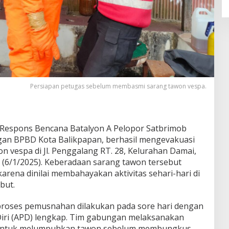
Persiapan petugas sebelum membasmi sarang tawon vespa.
Respons Bencana Batalyon A Pelopor Satbrimob
gan BPBD Kota Balikpapan, berhasil mengevakuasi
vespa di Jl. Penggalang RT. 28, Kelurahan Damai,
n (6/1/2025). Keberadaan sarang tawon tersebut
rena dinilai membahayakan aktivitas sehari-hari di
but.
roses pemusnahan dilakukan pada sore hari dengan
iri (APD) lengkap. Tim gabungan melaksanakan
 untuk melumpuhkan tawon sebelum membungkus