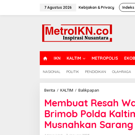
Lewati
ke
7 Agustus 2026
Kebijakan & Privacy
Indeks
konten
H
IKN
KALTIM
METROPOLIS
EKOB
O
M
NASIONAL
POLITIK
PENDIDIKAN
OLAHRAGA
E
Membuat
Berita
/
KALTIM
/
Balikpapan
Resah
Membuat Resah Wa
Warga,
BPBD
Brimob Polda Kalti
dan
Anggota
Musnahkan Sarang
Brimob
Polda
Kaltim