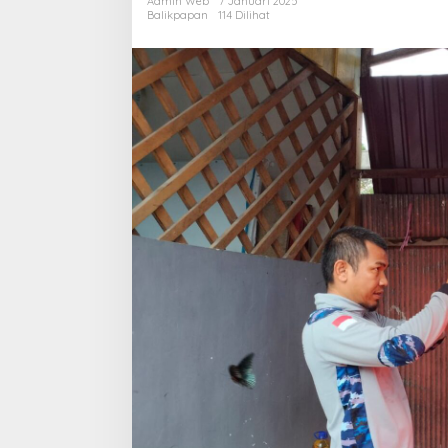
Admin Web
7 Januari 2025
Evakuasi
Balikpapan
114 Dilihat
dan
Musnahkan
Sarang
Tawon
Vespa