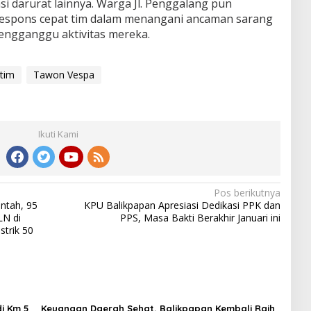
i darurat lainnya. Warga Jl. Penggalang pun
respons cepat tim dalam menangani ancaman sarang
engganggu aktivitas mereka.
ltim
Tawon Vespa
Ikuti Kami
Pos berikutnya
ntah, 95
KPU Balikpapan Apresiasi Dedikasi PPK dan
LN di
PPS, Masa Bakti Berakhir Januari ini
strik 50
i Km 5
Keuangan Daerah Sehat, Balikpapan Kembali Raih