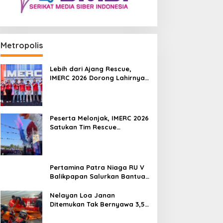
Metropolis
Lebih dari Ajang Rescue,
IMERC 2026 Dorong Lahirnya
Penyelamat Kompeten untuk
Indonesia
Peserta Melonjak, IMERC 2026
Satukan Tim Rescue
Indonesia dan Australia di
Balikpapan
Pertamina Patra Niaga RU V
Balikpapan Salurkan Bantuan
Pendidikan bagi Anak Ring-1
Kilang
Nelayan Loa Janan
Ditemukan Tak Bernyawa 3,5
Kilometer dari Lokasi
Kejadian di Sungai Mahakam