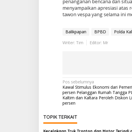
penanganan bencana dan situas
menyampaikan apresiasi atas 
tawon vespa yang selama ini m
Balikpapan
BPBD
Polda Ka
Writer: Tim
Editor: Mr
Navigasi
Pos sebelumnya
Kawal Stimulus Ekonomi dari Pemeri
pos
persen Pelanggan Rumah Tangga P
Kaltim dan Kaltara Peroleh Diskon Li
persen
TOPIK TERKAIT
Kecelakaan Truk Tronton dan Motor Terjadi d