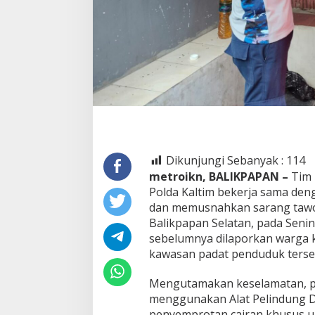
Dikunjungi Sebanyak :
114
metroikn, BALIKPAPAN –
Tim 
Polda Kaltim bekerja sama den
dan memusnahkan sarang tawon 
Balikpapan Selatan, pada Seni
sebelumnya dilaporkan warga ka
kawasan padat penduduk terse
Mengutamakan keselamatan, p
menggunakan Alat Pelindung D
penyemprotan cairan khusus