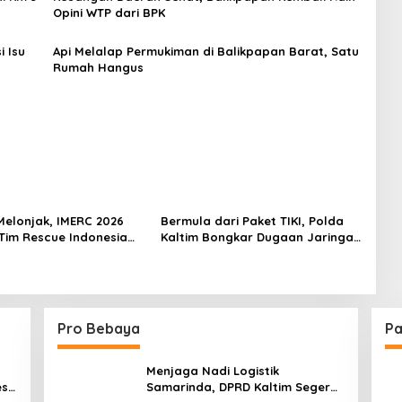
Opini WTP dari BPK
i Isu
Api Melalap Permukiman di Balikpapan Barat, Satu
Rumah Hangus
Melonjak, IMERC 2026
Bermula dari Paket TIKI, Polda
Tim Rescue Indonesia
Kaltim Bongkar Dugaan Jaringan
ralia di Balikpapan
Narkoba Libatkan Kasat
Resnarkoba Kukar
Pro Bebaya
Pa
Menjaga Nadi Logistik
est
Samarinda, DPRD Kaltim Segera