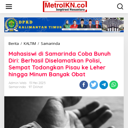
Lewati
ke
konten
Mahasiswi
Berita
/
KALTIM
/
Samarinda
di
Mahasiswi di Samarinda Coba Bunuh
Samarinda
Coba
Diri: Berhasil Diselamatkan Polisi,
Bunuh
Sempat Todongkan Pisau ke Leher
Diri:
hingga Minum Banyak Obat
Berhasil
Diselamatkan
Admin Web
13 Mei 2025
Polisi,
Samarinda
97 Dilihat
Sempat
Todongkan
Pisau
ke
Leher
hingga
Minum
Banyak