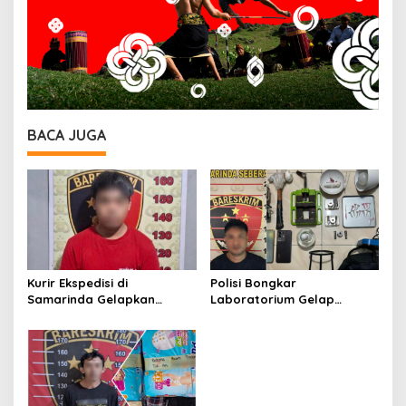
BACA JUGA
Kurir Ekspedisi di
Polisi Bongkar
Samarinda Gelapkan
Laboratorium Gelap
iPhone 17 Pro Max hingga
Ekstasi Oplosan di
Barang Elektronik Lainnya,
Samarinda
Kerugian Capai Rp 98 Juta