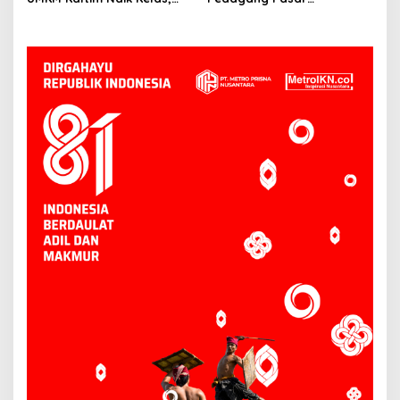
Produk Lokal Bidik Hotel
Tradisional Samarinda Kian
hingga Bandara
Tertekan