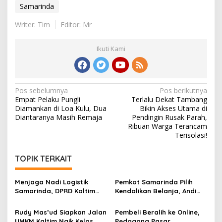
Samarinda
Writer: Tim
Editor: Mr
Ikuti Kami
Navigasi
Pos sebelumnya
Pos berikutnya
Empat Pelaku Pungli
Terlalu Dekat Tambang
pos
Diamankan di Loa Kulu, Dua
Bikin Akses Utama di
Diantaranya Masih Remaja
Pendingin Rusak Parah,
Ribuan Warga Terancam
Terisolasi!
TOPIK TERKAIT
Menjaga Nadi Logistik
Pemkot Samarinda Pilih
Samarinda, DPRD Kaltim
Kendalikan Belanja, Andi
Segera Tinjau Jembatan
Harun: Jaga APBD Lebih
Mahulu
Penting daripada Berutang
Rudy Mas’ud Siapkan Jalan
Pembeli Beralih ke Online,
UMKM Kaltim Naik Kelas,
Pedagang Pasar