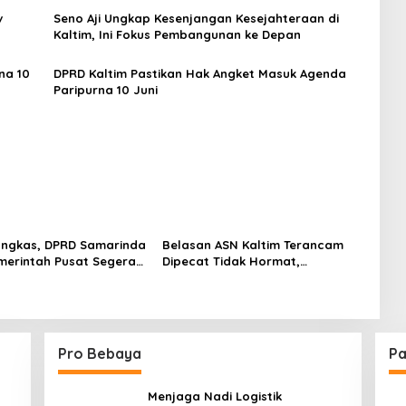
v
Seno Aji Ungkap Kesenjangan Kesejahteraan di
Kaltim, Ini Fokus Pembangunan ke Depan
na 10
DPRD Kaltim Pastikan Hak Angket Masuk Agenda
Paripurna 10 Juni
angkas, DPRD Samarinda
Belasan ASN Kaltim Terancam
merintah Pusat Segera
Dipecat Tidak Hormat,
Anggaran
Inspektorat Sebut Pelanggaran
Didominasi Absensi Bermasalah
Pro Bebaya
Pa
Menjaga Nadi Logistik