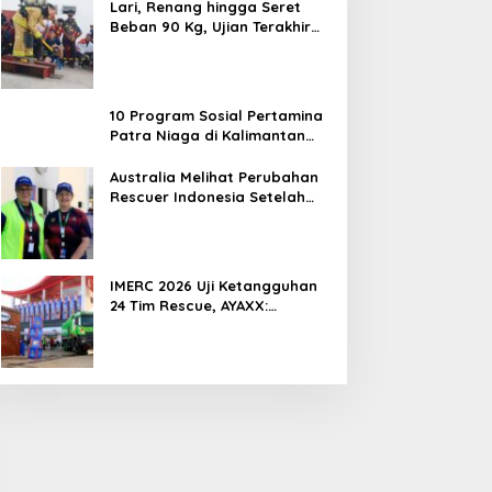
Lari, Renang hingga Seret
Beban 90 Kg, Ujian Terakhir
Rescuer IMERC 2026
10 Program Sosial Pertamina
Patra Niaga di Kalimantan
Diguyur Penghargaan ISRA
2026
Australia Melihat Perubahan
Rescuer Indonesia Setelah
Dua Tahun IMERC
IMERC 2026 Uji Ketangguhan
24 Tim Rescue, AYAXX:
Kompetensi Harus Ditopang
Peralatan