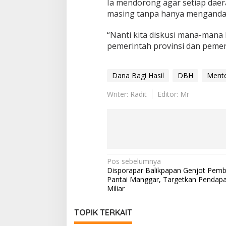
Ia mendorong agar setiap da
masing tanpa hanya mengandal
“Nanti kita diskusi mana-mana
pemerintah provinsi dan pemer
Dana Bagi Hasil
DBH
Mente
Writer: Radit
Editor: Mr
Navigasi
Pos sebelumnya
Disporapar Balikpapan Genjot Pem
pos
Pantai Manggar, Targetkan Pendap
Miliar
TOPIK TERKAIT