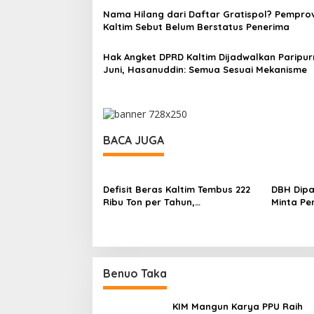
Nama Hilang dari Daftar Gratispol? Pempro
Kaltim Sebut Belum Berstatus Penerima
Hak Angket DPRD Kaltim Dijadwalkan Paripur
Juni, Hasanuddin: Semua Sesuai Mekanisme
BACA JUGA
Defisit Beras Kaltim Tembus 222
DBH Dip
Ribu Ton per Tahun,
Minta Pe
Ketergantungan Pasokan Luar
Tambah 
Daerah Masih Tinggi
Benuo Taka
KIM Mangun Karya PPU Raih