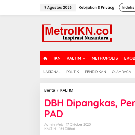
Lewati
ke
9 Agustus 2026
Kebijakan & Privacy
Indeks
konten
H
IKN
KALTIM
METROPOLIS
EKOB
O
M
NASIONAL
POLITIK
PENDIDIKAN
OLAHRAGA
E
DBH
Berita
/
KALTIM
Dipangkas,
DBH Dipangkas, Pe
Pemprov
Kaltim
PAD
Fokus
Genjot
PAD
Admin Web
17 Oktober 2025
KALTIM
164 Dilihat