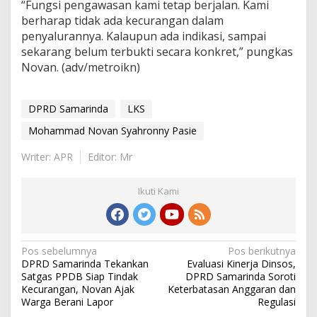
“Fungsi pengawasan kami tetap berjalan. Kami
berharap tidak ada kecurangan dalam
penyalurannya. Kalaupun ada indikasi, sampai
sekarang belum terbukti secara konkret,” pungkas
Novan. (adv/metroikn)
DPRD Samarinda
LKS
Mohammad Novan Syahronny Pasie
Writer: APR
Editor: Mr
Ikuti Kami
Navigasi
Pos sebelumnya
Pos berikutnya
DPRD Samarinda Tekankan
Evaluasi Kinerja Dinsos,
pos
Satgas PPDB Siap Tindak
DPRD Samarinda Soroti
Kecurangan, Novan Ajak
Keterbatasan Anggaran dan
Warga Berani Lapor
Regulasi