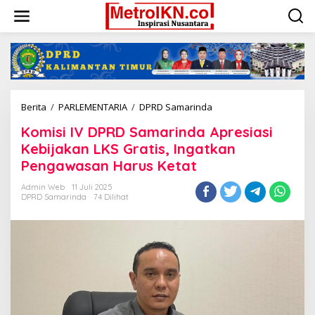
Lewati
ke
konten
Komisi
Berita
/
PARLEMENTARIA
/
DPRD Samarinda
IV
Komisi IV DPRD Samarinda Apresiasi
DPRD
Samarinda
Kebijakan LKS Gratis, Ingatkan
Apresiasi
Pengawasan Harus Ketat
Kebijakan
LKS
Admin Web
11 Juli 2025
Gratis,
DPRD Samarinda
74 Dilihat
Ingatkan
Pengawasan
Harus
Ketat