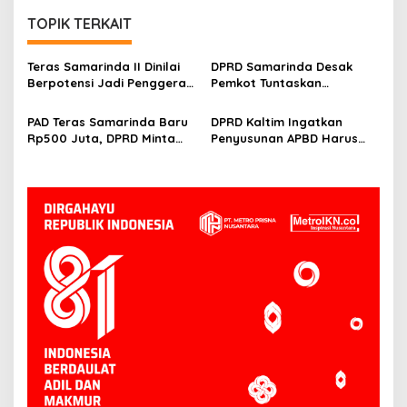
TOPIK TERKAIT
Teras Samarinda II Dinilai
DPRD Samarinda Desak
Berpotensi Jadi Penggerak
Pemkot Tuntaskan
Ekonomi Baru di Tepian
Hambatan Operasional
Mahakam
Teras Samarinda II
PAD Teras Samarinda Baru
DPRD Kaltim Ingatkan
Rp500 Juta, DPRD Minta
Penyusunan APBD Harus
Pengelolaan Kawasan
Transparan dan Detail
Lebih Agresif