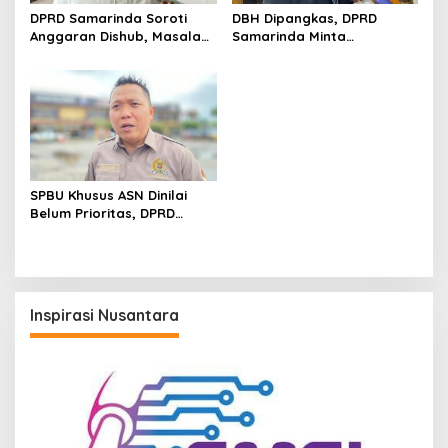
DPRD Samarinda Soroti
DBH Dipangkas, DPRD
Anggaran Dishub, Masalah
Samarinda Minta
Parkir dan Truk ODOL Dinilai
Pemerintah Pusat Segera
Belum Tertangani Optimal
Tambah Anggaran
SPBU Khusus ASN Dinilai
Belum Prioritas, DPRD
Samarinda Pilih Dorong
Pembenahan Distribusi BBM
Inspirasi Nusantara