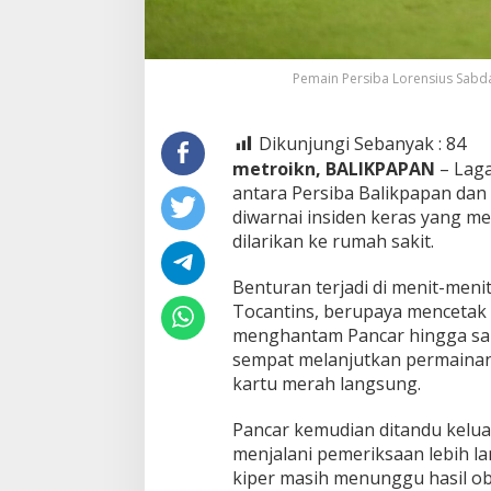
Pemain Persiba Lorensius Sab
Dikunjungi Sebanyak :
84
metroikn, BALIKPAPAN
– Laga
antara Persiba Balikpapan dan 
diwarnai insiden keras yang m
dilarikan ke rumah sakit.
Benturan terjadi di menit-meni
Tocantins, berupaya mencetak 
menghantam Pancar hingga sang
sempat melanjutkan permainan,
kartu merah langsung.
Pancar kemudian ditandu kelua
menjalani pemeriksaan lebih lan
kiper masih menunggu hasil ob