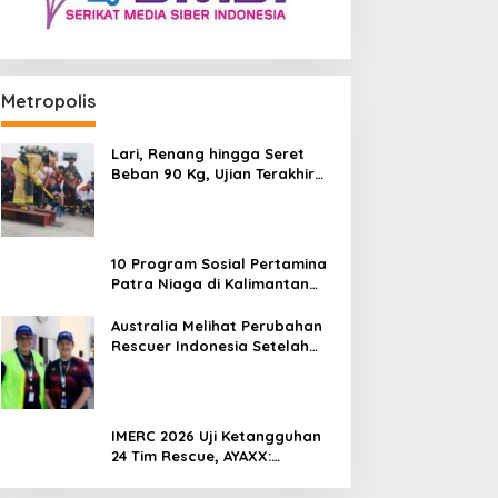
Metropolis
Lari, Renang hingga Seret
Beban 90 Kg, Ujian Terakhir
Rescuer IMERC 2026
10 Program Sosial Pertamina
Patra Niaga di Kalimantan
Diguyur Penghargaan ISRA
2026
Australia Melihat Perubahan
Rescuer Indonesia Setelah
Dua Tahun IMERC
IMERC 2026 Uji Ketangguhan
24 Tim Rescue, AYAXX:
Kompetensi Harus Ditopang
Peralatan