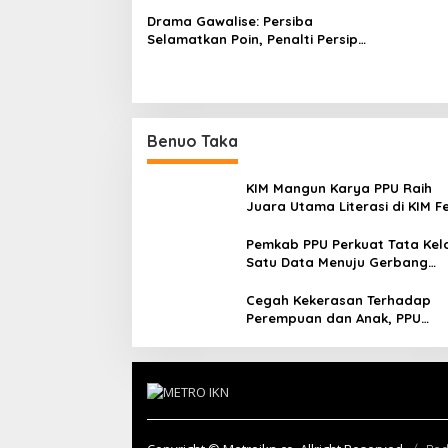
Drama Gawalise: Persiba
Selamatkan Poin, Penalti Persipal
Gagal di Menit Akhir
Benuo Taka
KIM Mangun Karya PPU Raih
Juara Utama Literasi di KIM F
2025, Angkat Budaya Paser k
Panggung Nasional
Pemkab PPU Perkuat Tata Kel
Satu Data Menuju Gerbang
Nusantara yang Terpadu
Cegah Kekerasan Terhadap
Perempuan dan Anak, PPU
Perkuat Sinergi Lintas Sektor