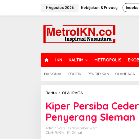
Lewati
ke
9 Agustus 2026
Kebijakan & Privacy
Indeks
konten
H
IKN
KALTIM
METROPOLIS
EKOB
O
M
NASIONAL
POLITIK
PENDIDIKAN
OLAHRAGA
E
Kiper
Berita
/
OLAHRAGA
Persiba
Kiper Persiba Ceder
Cedera
Serius
Penyerang Sleman 
Usai
Benturan,
Penyerang
Admin Web
13 November 2025
Sleman
OLAHRAGA
84 Dilihat
Diusir