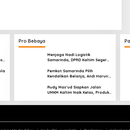
Pro Bebaya
Pa
Menjaga Nadi Logistik
est
Samarinda, DPRD Kaltim Segera
e
Tinjau Jembatan Mahulu
ola
Pemkot Samarinda Pilih
Kendalikan Belanja, Andi Harun:
Jaga APBD Lebih Penting
daripada Berutang
Rudy Mas’ud Siapkan Jalan
UMKM Kaltim Naik Kelas, Produk
Lokal Bidik Hotel hingga
Bandara