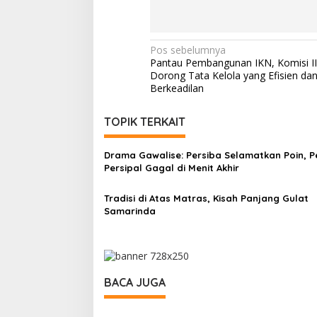
Navigasi
Pos sebelumnya
Pantau Pembangunan IKN, Komisi II
pos
Dorong Tata Kelola yang Efisien da
Berkeadilan
TOPIK TERKAIT
Drama Gawalise: Persiba Selamatkan Poin, Pe
Persipal Gagal di Menit Akhir
Tradisi di Atas Matras, Kisah Panjang Gulat
Samarinda
BACA JUGA