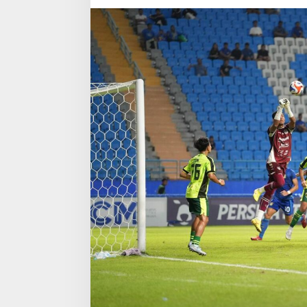
Wasit
Lewat
VAR