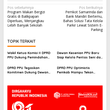
Navigasi
Pos sebelumnya
Pos berikutnya
Program Makan Bergizi
Pemkot Samarinda dan
pos
Gratis di Balikpapan
Bank Mandiri Bertemu,
Diperluas, Menjangkau
Bahas Solusi Tata Kelola
Lebih Banyak Sekolah
Parkir Lewat Sistem E-
Parking
TOPIK TERKAIT
Wakil Ketua Komisi II DPRD
Dewan Kesenian PPU Baru
PPU Dukung Pemindahan
Siap Kelola Pentas Seni dan
Lokasi Pentas Seni dan
UMKM, Sujiati: Kalau Lebih
UMKM ke Depan Stadion
Baik, Kenapa Tidak
DPRD PPU Tegaskan
DPRD PPU Optimistis
Panglima Sentik
Komitmen Dukung Dewan
Pemkab Mampu Tekan
Kesenian Daerah Demi
Kemiskinan Ekstrem,
Kemajuan Budaya Lokal
Thohiron: Sejak 2024 Sudah
O Persen