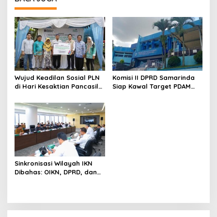
Wujud Keadilan Sosial PLN
Komisi II DPRD Samarinda
di Hari Kesaktian Pancasila:
Siap Kawal Target PDAM
Air Bersih untuk Ratusan
Wujudkan Layanan Air
Jiwa Tanjung Buyu
Bersih 100 Persen
Sinkronisasi Wilayah IKN
Dibahas: OIKN, DPRD, dan
Pemkab PPU Duduk
Bersama Bahas Transisi
dan Kewenangan