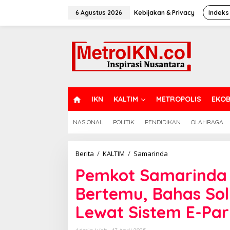
Lewati
ke
6 Agustus 2026
Kebijakan & Privacy
Indeks
konten
H
IKN
KALTIM
METROPOLIS
EKOB
O
M
NASIONAL
POLITIK
PENDIDIKAN
OLAHRAGA
E
Pemkot
Berita
/
KALTIM
/
Samarinda
Samarinda
Pemkot Samarinda 
dan
Bank
Bertemu, Bahas Solu
Mandiri
Bertemu,
Lewat Sistem E-Par
Bahas
Solusi
Tata