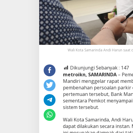
Wali Kota Samarinda Andi Harun saat d
Dikunjungi Sebanyak :
147
metroikn, SAMARINDA
– Peme
Mandiri menggelar rapat memb
pembenahan persoalan parkir d
pertemuan tersebut, Bank Mand
sementara Pemkot menyampaik
sistem tersebut.
Wali Kota Samarinda, Andi Har
dapat dilakukan secara instan.
ini merupakan dampak dari tata