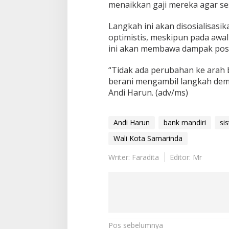
menaikkan gaji mereka agar s
Langkah ini akan disosialisasi
optimistis, meskipun pada awal
ini akan membawa dampak posit
“Tidak ada perubahan ke arah b
berani mengambil langkah demi 
Andi Harun. (adv/ms)
Andi Harun
bank mandiri
si
Wali Kota Samarinda
Writer: Faradita
Editor: Mr
Navigasi
Pos sebelumnya