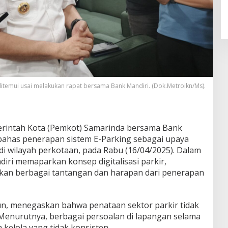
itemui usai melakukan rapat bersama Bank Mandiri. (Dok.Metroikn/Ms).
rintah Kota (Pemkot) Samarinda bersama Bank
ahas penerapan sistem E-Parking sebagai upaya
i wilayah perkotaan, pada Rabu (16/04/2025). Dalam
iri memaparkan konsep digitalisasi parkir,
an berbagai tantangan dan harapan dari penerapan
un, menegaskan bahwa penataan sektor parkir tidak
 Menurutnya, berbagai persoalan di lapangan selama
 kelola yang tidak konsisten.