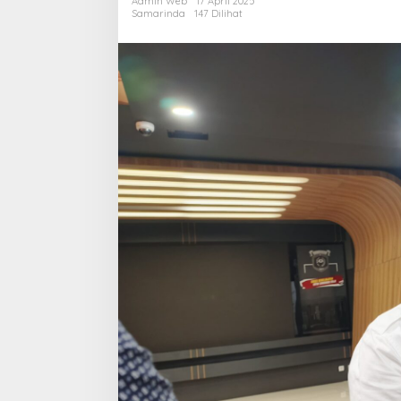
Admin Web
17 April 2025
Kelola
Samarinda
147 Dilihat
Parkir
Lewat
Sistem
E-
Parking