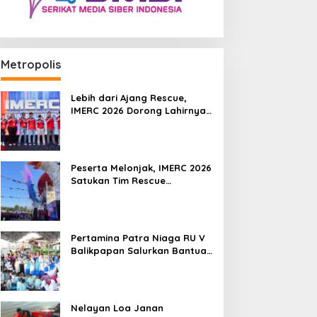
Metropolis
Lebih dari Ajang Rescue,
IMERC 2026 Dorong Lahirnya
Penyelamat Kompeten untuk
Indonesia
Peserta Melonjak, IMERC 2026
Satukan Tim Rescue
Indonesia dan Australia di
Balikpapan
Pertamina Patra Niaga RU V
Balikpapan Salurkan Bantuan
Pendidikan bagi Anak Ring-1
Kilang
Nelayan Loa Janan