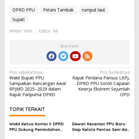
DPRD PPU
Petani Tambak
rumput laut
Sujiati
Writer: YAN
Editor: Mr
Ikuti Kami
Navigasi
Pos sebelumnya
Pos berikutnya
Wakil Bupati PPU
Rapat Perdana Pansus LKPJ,
pos
Sampaikan Rancangan Awal
DPRD PPU Soroti Capaian
RPJMD 2025–2029 dalam
Kinerja Ekstrem Sejumlah
Rapat Paripurna DPRD
OPD
TOPIK TERKAIT
Wakil Ketua Komisi II DPRD
Dewan Kesenian PPU Baru
PPU Dukung Pemindahan
Siap Kelola Pentas Seni dan
Lokasi Pentas Seni dan
UMKM, Sujiati: Kalau Lebih