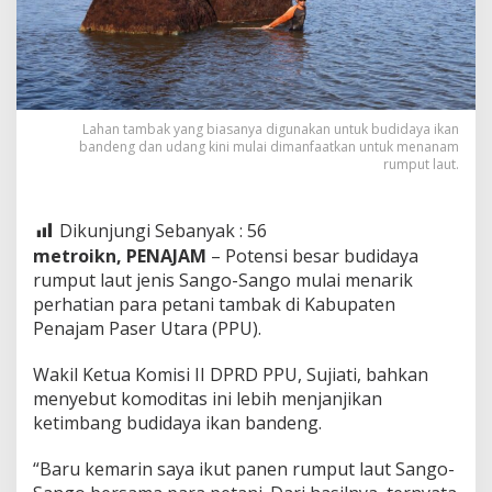
Lahan tambak yang biasanya digunakan untuk budidaya ikan
bandeng dan udang kini mulai dimanfaatkan untuk menanam
rumput laut.
Dikunjungi Sebanyak :
56
metroikn, PENAJAM
– Potensi besar budidaya
rumput laut jenis Sango-Sango mulai menarik
perhatian para petani tambak di Kabupaten
Penajam Paser Utara (PPU).
Wakil Ketua Komisi II DPRD PPU, Sujiati, bahkan
menyebut komoditas ini lebih menjanjikan
ketimbang budidaya ikan bandeng.
“Baru kemarin saya ikut panen rumput laut Sango-