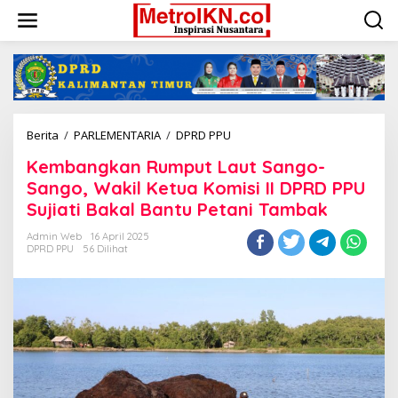
Lewati
ke
konten
Kembangkan
Berita
/
PARLEMENTARIA
/
DPRD PPU
Rumput
Kembangkan Rumput Laut Sango-
Laut
Sango-
Sango, Wakil Ketua Komisi II DPRD PPU
Sango,
Sujiati Bakal Bantu Petani Tambak
Wakil
Ketua
Admin Web
16 April 2025
Komisi
DPRD PPU
56 Dilihat
II
DPRD
PPU
Sujiati
Bakal
Bantu
Petani
Tambak