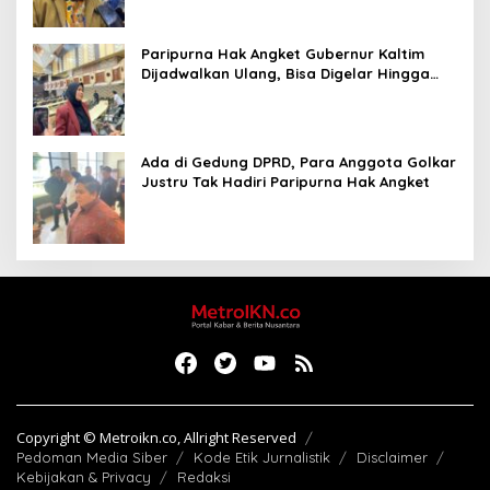
Paripurna Hak Angket Gubernur Kaltim
Dijadwalkan Ulang, Bisa Digelar Hingga
Tiga Kali Sidang
Ada di Gedung DPRD, Para Anggota Golkar
Justru Tak Hadiri Paripurna Hak Angket
Copyright © Metroikn.co, Allright Reserved
Pedoman Media Siber
Kode Etik Jurnalistik
Disclaimer
Kebijakan & Privacy
Redaksi