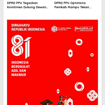
UMKM ke Depan Stadion
Baik, Kenapa Tidak
DPRD PPU Tegaskan
DPRD PPU Optimistis
Panglima Sentik
Komitmen Dukung Dewan
Pemkab Mampu Tekan
Kesenian Daerah Demi
Kemiskinan Ekstrem,
Kemajuan Budaya Lokal
Thohiron: Sejak 2024 Sudah
O Persen