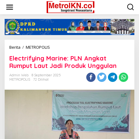
Lewati
ke
konten
Electrifying
Berita
/
METROPOLIS
Marine:
Electrifying Marine: PLN Angkat
PLN
Angkat
Rumput Laut Jadi Produk Unggulan
Rumput
Laut
Admin Web
8 September 2025
METROPOLIS
72 Dilihat
Jadi
Produk
Unggulan