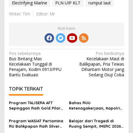
Electrifying Marine
PLN UIP KLT
rumput laut
Writer: Tim
Editor: Mr
Ikuti Kami
Navigasi
Pos sebelumnya
Pos berikutnya
Bus Bintang Mas
Kecelakaan Maut di
pos
Kecelakaan Tunggal di
Balikpapan, Pria Tewas
Penajam, Kodim 0913/PPU
Dihantam Motor yang
Bantu Evakuasi
Sedang Diuji Coba
TOPIK TERKAIT
Program TALISERA AFT
Bahas RUU
Sepinggan Raih Gold Pilar
Ketenagakerjaan, Kapolri
Lingkungan TJSL & CSR
Minta Aspirasi Buruh
Award 2026
Dikawal Lewat Dialog
Program WASIAT Pertamina
Belajar dari Tragedi di
RU Balikpapan Raih Silver
Ruang Sempit, IMERC 2026
ISRA 2026 lewat Inovasi
Uji Nyali Rescuer