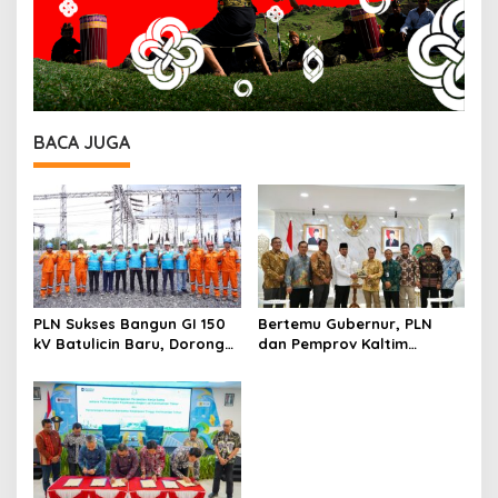
BACA JUGA
PLN Sukses Bangun GI 150
Bertemu Gubernur, PLN
kV Batulicin Baru, Dorong
dan Pemprov Kaltim
Program KEK Indonesia di
Perkuat Sinergi
Batulicin
Pembangunan Daerah