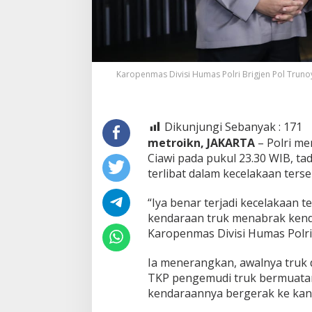
Karopenmas Divisi Humas Polri Brigjen Pol Trun
Dikunjungi Sebanyak :
171
metroikn, JAKARTA
– Polri m
Ciawi pada pukul 23.30 WIB, ta
terlibat dalam kecelakaan terse
“Iya benar terjadi kecelakaan t
kendaraan truk menabrak kend
Karopenmas Divisi Humas Polri 
Ia menerangkan, awalnya truk d
TKP pengemudi truk bermuatan 
kendaraannya bergerak ke kan