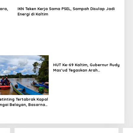
ara,
IKN Teken Kerja Sama PSEL, Sampah Disulap Jadi
Energi di Kaltim
HUT Ke-69 Kaltim, Gubernur Rudy
Mas’ud Tegaskan Arah
Pembangunan Berkeadilan dan
Berkelanjutan
etinting Tertabrak Kapal
ungai Belayan, Basarnas
kukan Pencarian Satu
lang