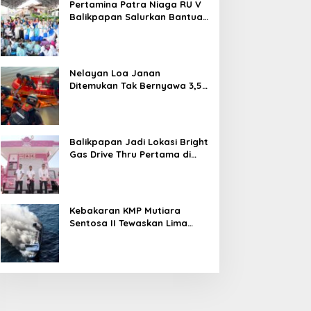
Pertamina Patra Niaga RU V
Balikpapan Salurkan Bantuan
Pendidikan bagi Anak Ring-1
Kilang
Nelayan Loa Janan
Ditemukan Tak Bernyawa 3,5
Kilometer dari Lokasi
Kejadian di Sungai Mahakam
Balikpapan Jadi Lokasi Bright
Gas Drive Thru Pertama di
Indonesia
Kebakaran KMP Mutiara
Sentosa II Tewaskan Lima
Orang, Pemerintah Pastikan
Penyebab Diusut