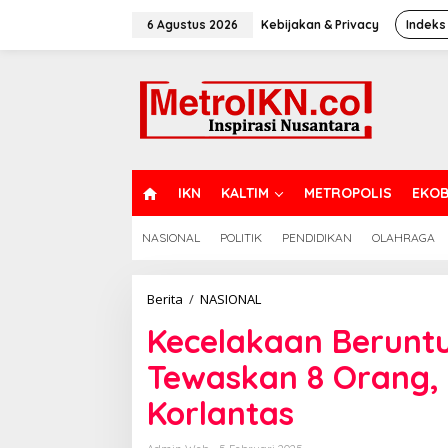
Lewati
ke
6 Agustus 2026
Kebijakan & Privacy
Indeks
konten
H
IKN
KALTIM
METROPOLIS
EKOB
O
M
NASIONAL
POLITIK
PENDIDIKAN
OLAHRAGA
E
Kecelakaan
Berita
/
NASIONAL
Beruntun
Kecelakaan Beruntu
di
Gardu
Tewaskan 8 Orang, 
Tol
Ciawi
Korlantas
Tewaskan
8
Orang,