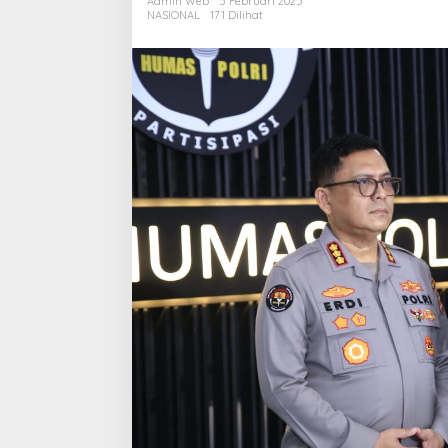
Admin Web
5 Februari 2025
Polri
NASIONAL
171 Dilihat
Turunkan
Tim
TAA
Korlantas