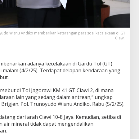
oyudo Wisnu Andiko memberikan keterangan pers soal kecelakaan di GT
Ciawi.
embenarkan adanya kecelakaan di Gardu Tol (GT)
di malam (4/2/25). Terdapat delapan kendaraan yang
but.
ersebut di Tol Jagorawi KM 41 GT Ciawi 2, di mana
araan lain yang sedang dalam antrean,” ungkap
Brigjen. Pol. Trunoyudo Wisnu Andiko, Rabu (5/2/25).
atang dari arah Ciawi 10-8 Jaya. Kemudian, setiba di
air mineral tidak dapat mengendalikan
an.