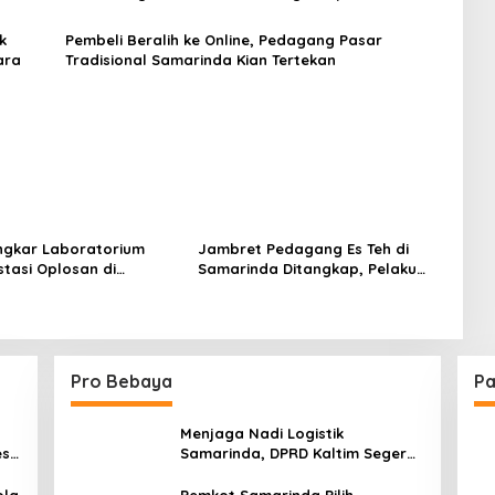
Berutang
k
Pembeli Beralih ke Online, Pedagang Pasar
ara
Tradisional Samarinda Kian Tertekan
ongkar Laboratorium
Jambret Pedagang Es Teh di
stasi Oplosan di
Samarinda Ditangkap, Pelaku
da
Gasak Uang Rp10 Juta untuk
Belanja Susu hingga Popok
Pro Bebaya
Pa
Menjaga Nadi Logistik
est
Samarinda, DPRD Kaltim Segera
e
Tinjau Jembatan Mahulu
ola
Pemkot Samarinda Pilih