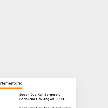
rlementaria
Sudah Dua Kali Bergeser,
Paripurna Hak Angket DPRD
Kaltim Belum Juga Digelar
Paripurna Hak Angket Gubernur