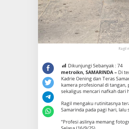
Ragil 
Dikunjungi Sebanyak :
74
metroikn, SAMARINDA –
Di t
Kadrie Oening dan Teras Samari
kamera profesional di tangan
sekaligus mencari nafkah dari 
Ragil mengaku rutinitasnya ter
Samarinda pada pagi hari, lalu 
“Profesi aslinya memang fotogra
Selasa (16/9/25).