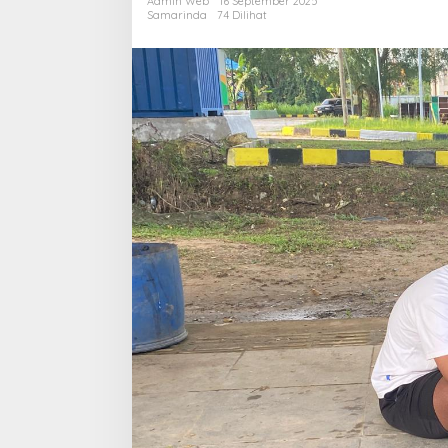
Admin Web
16 September 2025
Komunitas
Samarinda
74 Dilihat
Pelari
Samarinda