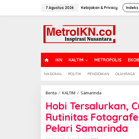
Lewati
ke
7 Agustus 2026
Kebijakan & Privacy
Indeks
konten
H
IKN
KALTIM
METROPOLIS
EKOB
O
M
NASIONAL
POLITIK
PENDIDIKAN
OLAHRAGA
E
Hobi
Berita
/
KALTIM
/
Samarinda
Tersalurkan,
Hobi Tersalurkan, 
Cuan
Datang:
Rutinitas Fotograf
Mengintip
Rutinitas
Pelari Samarinda
Fotografer
Lepas
di