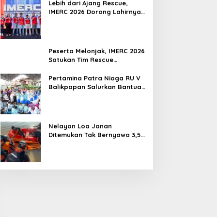
Lebih dari Ajang Rescue,
IMERC 2026 Dorong Lahirnya
Penyelamat Kompeten untuk
Indonesia
Peserta Melonjak, IMERC 2026
Satukan Tim Rescue
Indonesia dan Australia di
Balikpapan
Pertamina Patra Niaga RU V
Balikpapan Salurkan Bantuan
Pendidikan bagi Anak Ring-1
Kilang
Nelayan Loa Janan
Ditemukan Tak Bernyawa 3,5
Kilometer dari Lokasi
Kejadian di Sungai Mahakam