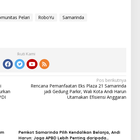
munitas Pelari
RoboYu
Samarinda
Ikuti Kami
Pos berikutnya
i
Rencana Pemanfaatan Eks Plaza 21 Samarinda
urkan
jadi Gedung Parkir, Wali Kota Andi Harun
PDI
Utamakan Efisiensi Anggaran
im
Pemkot Samarinda Pilih Kendalikan Belanja, Andi
Harun: Jaga APBD Lebih Penting daripada