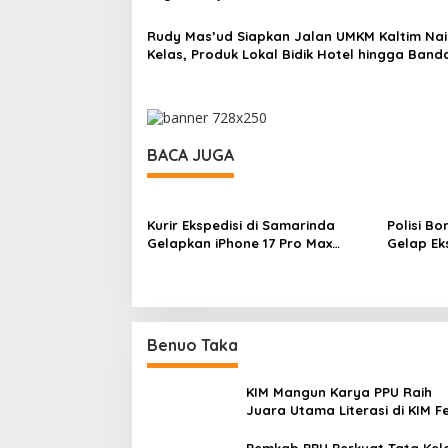
Rudy Mas’ud Siapkan Jalan UMKM Kaltim Nai
Kelas, Produk Lokal Bidik Hotel hingga Band
BACA JUGA
Kurir Ekspedisi di Samarinda
Polisi B
Gelapkan iPhone 17 Pro Max
Gelap Ek
hingga Barang Elektronik
Samarin
Lainnya, Kerugian Capai Rp 98
Juta
Benuo Taka
KIM Mangun Karya PPU Raih
Juara Utama Literasi di KIM F
2025, Angkat Budaya Paser k
Panggung Nasional
Pemkab PPU Perkuat Tata Kel