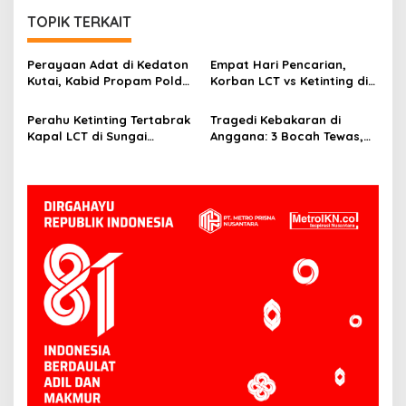
TOPIK TERKAIT
Perayaan Adat di Kedaton
Empat Hari Pencarian,
Kutai, Kabid Propam Polda
Korban LCT vs Ketinting di
Kaltim Jalin Silaturahmi
Sungai Belayan Akhirnya
Ditemukan
Perahu Ketinting Tertabrak
Tragedi Kebakaran di
Kapal LCT di Sungai
Anggana: 3 Bocah Tewas,
Belayan, Basarnas Terus
Deretan Rumah Hangus
Lakukan Pencarian Satu
Orang Hilang