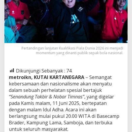
Pertandingan lanjutan Kualifikasi Piala Dunia 2026 ini menjadi
momentum yang dinanti publik sepak bola nasional.
Dikunjungi Sebanyak :
74
metroikn, KUTAI KARTANEGARA
– Semangat
kebersamaan dan nasionalisme akan menyatu
dalam sebuah perhelatan spesial bertajuk
“Senandung Takbir & Nobar Timnas”
, yang digelar
pada Kamis malam, 11 Juni 2025, bertepatan
dengan malam Idul Adha. Acara ini akan
berlangsung mulai pukul 20.00 WITA di Basecamp
Brader, Kampung Lama, Samboja, dan terbuka
untuk seluruh masyarakat.