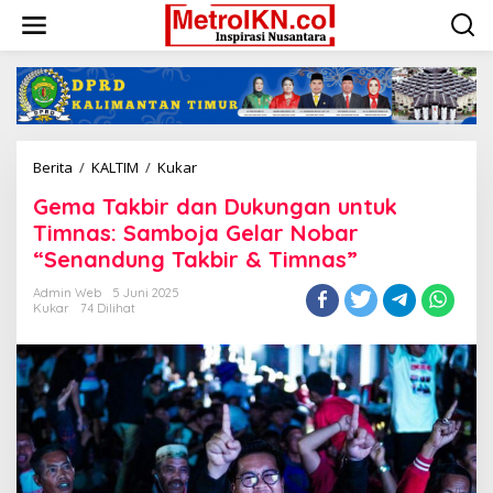
Lewati
ke
konten
Gema
Berita
/
KALTIM
/
Kukar
Takbir
Gema Takbir dan Dukungan untuk
dan
Dukungan
Timnas: Samboja Gelar Nobar
untuk
“Senandung Takbir & Timnas”
Timnas:
Samboja
Admin Web
5 Juni 2025
Gelar
Kukar
74 Dilihat
Nobar
“Senandung
Takbir
&
Timnas”