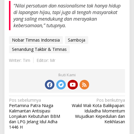
“Nilai persatuan dan nasionalisme tak hanya hidup
di lapangan hijau, tapi juga di tengah masyarakat
yang saling mendukung dan merayakan
kebersamaan,” tutupnya.
Nobar Timnas Indonesia
Samboja
Senandung Takbir & Timnas
Writer: Tim
Editor: Mr
Ikuti Kami
Navigasi
Pos sebelumnya
Pos berikutnya
Pertamina Patra Niaga
Wakil Wali Kota Balikpapan:
pos
Kalimantan Antisipasi
Iduladha Momentum
Lonjakan Kebutuhan BBM
Wujudkan Kepedulian dan
dan LPG Jelang Idul Adha
Keikhlasan
1446 H