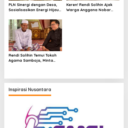
PLN Sinergi dengan Desa,
Keren! Rendi Solihin Ajak
Sosialisasikan Energi Hijau
Warga Anggana Nobar
di Samboja Wujudkan
Timnas Indonesia vs
Kedaulatan Energi
Australia dan Ngabuburit
Bareng
Rendi Solihin Temui Tokoh
Agama Samboja, Minta
Nasihat untuk Pertarungan
PSU Kukar
Inspirasi Nusantara