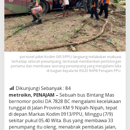
personel piket Kodim 0913/PPU langsung melakukan evakuasi
terhadap seluruh penumpang, termasuk memberikan pertolongan
pertama dan membawa seorang penumpang yang mengalami luka
di bagian kepala ke RSUD RAPB Penajam PPU.
Dikunjungi Sebanyak :
84
metroikn, PENAJAM –
Sebuah bus Bintang Mas
bernomor polisi DA 7828 BC mengalami kecelakaan
tunggal di Jalan Provinsi KM 9 Nipah-Nipah, tepat
di depan Markas Kodim 0913/PPU, Minggu (7/9)
sekitar pukul 05.40 Wita. Bus yang membawa 33
penumpang itu oleng, menabrak pembatas jalan,