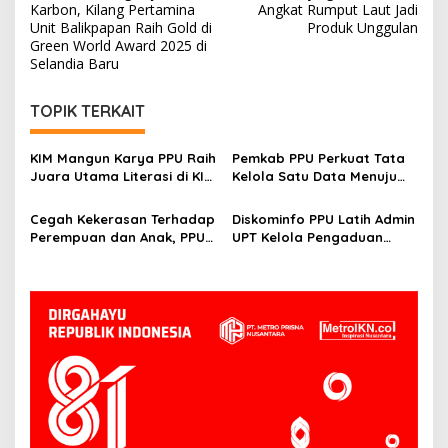
pos
Karbon, Kilang Pertamina
Angkat Rumput Laut Jadi
Unit Balikpapan Raih Gold di
Produk Unggulan
Green World Award 2025 di
Selandia Baru
TOPIK TERKAIT
KIM Mangun Karya PPU Raih
Pemkab PPU Perkuat Tata
Juara Utama Literasi di KIM
Kelola Satu Data Menuju
Fest 2025, Angkat Budaya
Gerbang Nusantara yang
Paser ke Panggung
Terpadu
Cegah Kekerasan Terhadap
Diskominfo PPU Latih Admin
Nasional
Perempuan dan Anak, PPU
UPT Kelola Pengaduan
Perkuat Sinergi Lintas
Melalui SP4N-LAPOR
Sektor