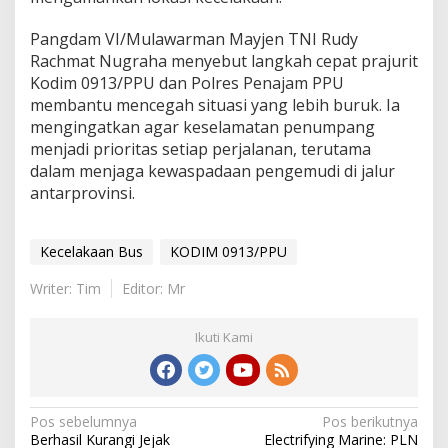
Pangdam VI/Mulawarman Mayjen TNI Rudy
Rachmat Nugraha menyebut langkah cepat prajurit
Kodim 0913/PPU dan Polres Penajam PPU
membantu mencegah situasi yang lebih buruk. Ia
mengingatkan agar keselamatan penumpang
menjadi prioritas setiap perjalanan, terutama
dalam menjaga kewaspadaan pengemudi di jalur
antarprovinsi.
Kecelakaan Bus
KODIM 0913/PPU
Writer: Tim
Editor: Mr
Ikuti Kami
Navigasi
Pos sebelumnya
Pos berikutnya
Berhasil Kurangi Jejak
Electrifying Marine: PLN